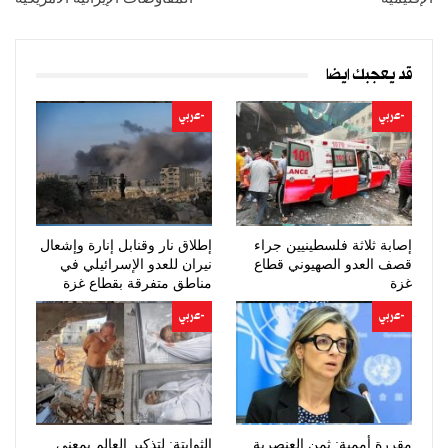
قد يعجبك ايضا
-عربي
-عربي
إصابة ثلاثة فلسطينيين جراء
إطلاق نار وقنابل إنارة وإشعال
قصف العدو الصهيوني قطاع
نيران للعدو الإسرائيلي في
غزة
مناطق متفرقة بقطاع غزة
-عربي
-عربي
مقررة أممية: ثمن العنصرية
الثوابتة: لتذكير العالم بمعنى