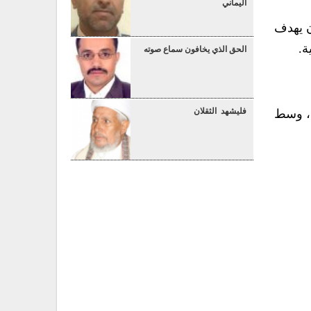
اليماني
ن يهدف
ة.
الحق الذي يخافون سماع صوته
فليشهد الثقلان
ة، وسط