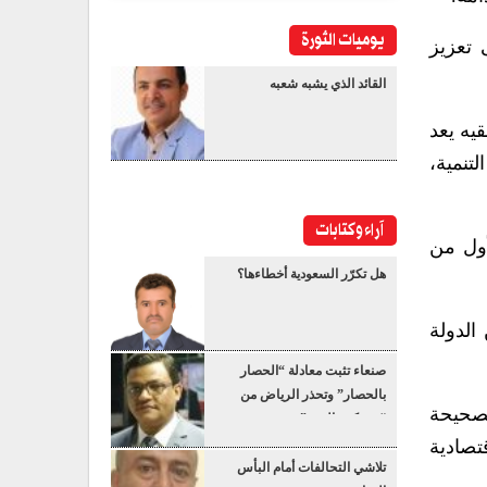
يوميات الثورة
 تعزيز
القائد الذي يشبه شعبه
يه يعد
تنمية،
آراء وكتابات
أول من
هل تكرّر السعودية أخطاءها؟
 من الدولة
صنعاء تثبت معادلة “الحصار
بالحصار” وتحذر الرياض من
لصحيحة
“عسكرة البحر”
تصادية
تلاشي التحالفات أمام البأس