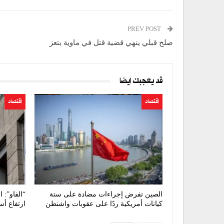
PREV POST
صلح قبلي ينهي قضية قتل في ماوية بتعز
قد يعجبك ايضا
اقتصاد
اقتصاد
الصين تفرض إجراءات مضادة على ستة
“الفاو”: 
كيانات أمريكية ردًا على عقوبات واشنطن
ارتفاع أس