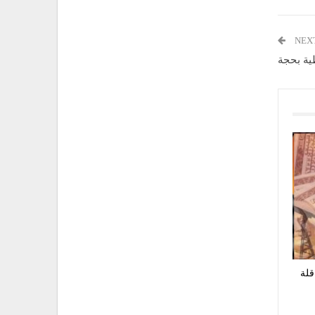
NEX
طية بحجة
قلة