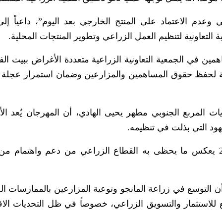
 وعدم الاعتماد على المنتج الخارجي بعد اليوم”، داعياً إلى
 التعاونية لتنظيم العمل الزراعي وتطوير المنتجات المحلية.
مين في الجمعية التعاونية الزراعية متعددة الأغراض ببيت الفق
همة لحفظ حقوق المساهمين والمزارعين وضمان استمرار عجلة ال
 المربع الجنوبي مطهر يحيى الهادي، أن المهرجان يُعد ال
ود التي بذلت في تنظيمه.
وأكد أن النجاح الذي حققه موسم المانجو 2026 يعكس ما يحظى به القطاع الزراعي من دعم واهتمام
 التوسع في زراعة المانجو وتوعية المزارعين بالممارسات ا
ع للاستثمار والتسويق الزراعي، خصوصاً في ظل التحديات الاق