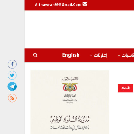
Althawrah99@gmail.com
اسبات
إعلانات
English
اقتصاد