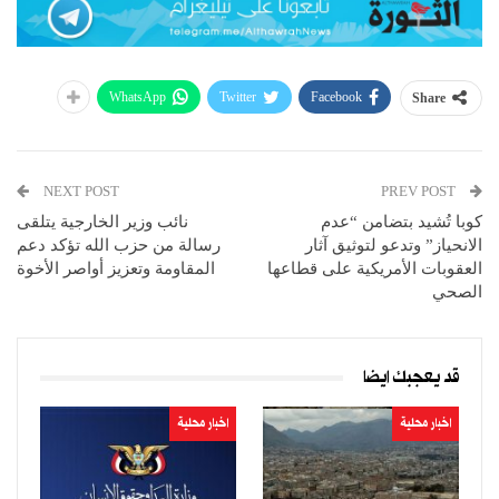
WhatsApp
Twitter
Facebook
Share
NEXT POST
PREV POST
كوبا تُشيد بتضامن “عدم
نائب وزير الخارجية يتلقى
الانحياز” وتدعو لتوثيق آثار
رسالة من حزب الله تؤكد دعم
العقوبات الأمريكية على قطاعها
المقاومة وتعزيز أواصر الأخوة
الصحي
قد يعجبك ايضا
اخبار محلية
اخبار محلية