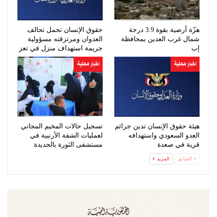
هزّة أرضية بقوة 3.9 درجة
حقوق الإنسان تحمل تحالف
شمال غرب العدين بمحافظة
العدوان ومرتزقته مسؤولية
إب
جريمة استهداف منزل في تعز
اخبار محلية
اخبار محلية
هيئة حقوق الإنسان تدين جرائم
تسجيل حالات المخيم المجاني
العدو السعودي واستهدافه
لعمليات الشفة الأرنبية في
قرية في صعدة
مستشفى الثورة بالحديدة
السابق
المزيد