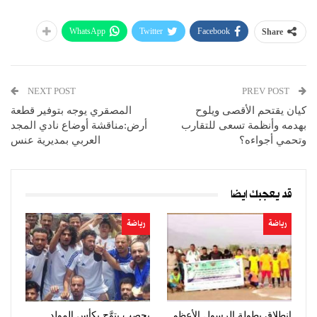
WhatsApp
Twitter
Facebook
Share
NEXT POST
PREV POST
كيان يقتحم الأقصى ويلوح
المصقري يوجه بتوفير قطعة
بهدمه وأنظمة تسعى للتقارب
أرض:مناقشة أوضاع نادي المجد
وتحمي أجواءه؟
العربي بمديرية عنس
قد يعجبك ايضا
رياضة
رياضة
انطلاق بطولة الرسول الأعظم
يحصب يتوَّج بكأس المولد