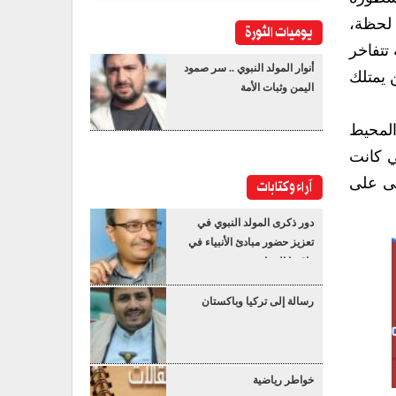
 لحظة،
يوميات الثورة
تتفاخر
أنوار المولد النبوي .. سر صمود
ن يمتلك
اليمن وثبات الأمة
المحيط
ي كانت
تى على
آراء وكتابات
دور ذكرى المولد النبوي في
تعزيز حضور مبادئ الأنبياء في
واقعنا المعاصر
رسالة إلى تركيا وباكستان
خواطر رياضية