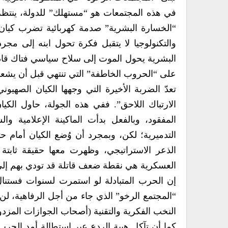
في هذه المجتمعات هو “مستهلك” للدولة، ينتظر 
“الخسارة البشرية” صدمة كهربائية تضرب كيان ا
والتكنولوجيا لا يتقبل فكرة تحول ابنه إلى م
البشرية يحول الموت إلى سلاح سياسي فتاك قاد
على “الحروب الخاطفة” التي تنتهي قبل أن يشعر
تعدّ الضربة الأخيرة التي وجهها الكيان الصهيوني
الارتباك اللاحق”. ففي هذه الجولة، حاول الك
المفقود، وبالفعل بدأت الماكينة الإعلامية وا
التدميرية؛ لكن، وبمجرد أن وُضع الكيان أمام ح
الذعر الاستراتيجي، وظهرت معها حقيقة ثابتة 
العسكرية هي نقطة ضعف قاتلة قد تودي بهم إلى 
إن الحرب المتبادلة لو استمرت لسنوات فستنال
“المجتمع الرخو” الذي جاء من أجل الرفاهية، ل
النخب الفكرية والتقنية (أصحاب الجوازات المزدوج
كما أن تآكل هيبة الردع عبر استطالة أمد الحرب،