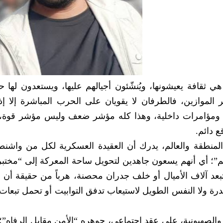
هي ثقافة يعيشونها، ويُنشّئون أجيالهم عليها، ويستعدون لها 
ر الموازين، فالطرفان لا يقويان على الحرب المباشرة إلا إذ
ت ومؤامرات داخلية، وهذا كله مؤشر ضعف وليس مؤشر قوة،
 دائم.
لمنطقة والعالم، يدرك أن العقيدة العسكرية لكل من واشن
لم”؛ أي أنهم يسعون جاهدين لتحويل ساحة المعركة إلى “مختبر
عد آلاف الأميال أو خلف جدران محصنة، هرباً من حقيقة أن ج
قدرة ولا النفس الطويل لاستيعاب تدفق التوابيت أو تحمل تبعا
والصهيونية، على عقد اجتماعي، جوهره “الأمن مقابل الرفاه”؛ 