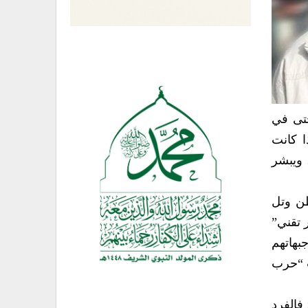
حتى في
ا كانت
 ويبشر
طن وتل
 تقني”
بهاتهم
ت “حرب
فالفرد