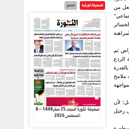
الصحيفة الورقية
الملحق
جعل من
تماعي”
لخسائر
مراهنة
عراض ثم
 الردع
القدرة
 ملامح
مواجهة
ل؛ لأن
صحيفة الثورة السبت 25 صفر1448 – 8
ى رحيل
اغسطس 2026
أسطورة