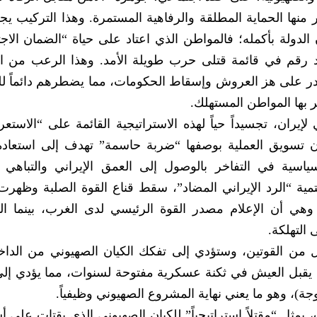
منها الحماية المطلقة والرفاهية المستمرة. وهذا التركيب ي
لدولة بأكمله؛ فالمواطن الذي اعتاد على حياة “الضمان الاج
جرد رقم في قائمة قتلى حرب طويلة الأمد. وهذا الرعب من ا
ر على هز العروش وإسقاط الحكومات، مما يضطرهم دائماً لل
 بها المواطن المستهلك.
 لإيران، تجسيداً حياً لهذه الاستراتيجية القائمة على “الاست
يان تسويق العملية بوصفها “ضربة حاسمة” تهدف إلى استعادة
لسياسية في التفاخر بالوصول إلى العمق الإيراني والتباهي ب
تمية “الرد الإيراني المضاد”، سقط قناع القوة الصلبة وظهرت
وهي أن الإعلام مصدر القوة الرئيسي لدى الغرب، بينما ال
التهلكة.
 من القوتين، وستؤدي إلى تفكك الكيان الصهيوني من الداخ
ن يقبل العيش في ثكنة عسكرية مفتوحة لسنوات، مما يؤدي إل
ة)، وهو ما يعني نهاية المشروع الصهيوني وظيفياً.
 يمثل “مقتلاً استراتيجياً” للكيان الصهيوني الذي يقتات على 