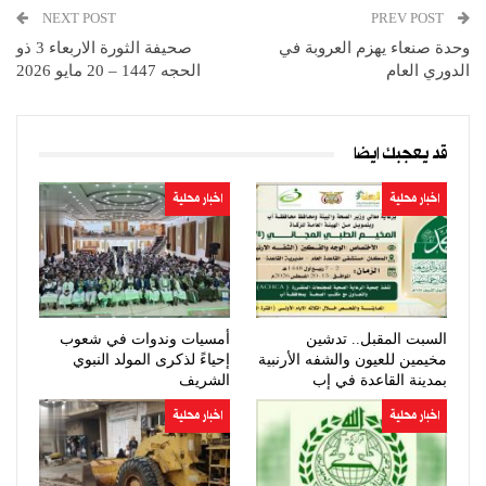
NEXT POST
PREV POST
وحدة صنعاء يهزم العروبة في
صحيفة الثورة الاربعاء 3 ذو
الدوري العام
الحجه 1447 – 20 مايو 2026
قد يعجبك ايضا
اخبار محلية
اخبار محلية
السبت المقبل.. تدشين
أمسيات وندوات في شعوب
مخيمين للعيون والشفه الأرنبية
إحياءً لذكرى المولد النبوي
بمدينة القاعدة في إب
الشريف
اخبار محلية
اخبار محلية