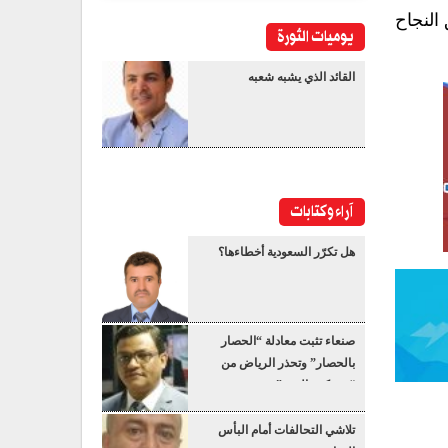
النجاح
يوميات الثورة
القائد الذي يشبه شعبه
آراء وكتابات
هل تكرّر السعودية أخطاءها؟
صنعاء تثبت معادلة “الحصار
بالحصار” وتحذر الرياض من
“عسكرة البحر”
تلاشي التحالفات أمام البأس