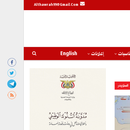
Althawrah99@gmail.com
اسبات
إعلانات
English
السلايدر