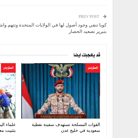
PREV POST
كوبا تنفي وجود أصول لها في الولايات المتحدة وتتهم وا
بتبرير تصعيد الحصار
قد يعجبك ايضا
السلايدر
السلايدر
القوات المسلحة تستهدف سفينة نفطية
علماء الي
سعودية في خليج عدن
بتثبيت مع