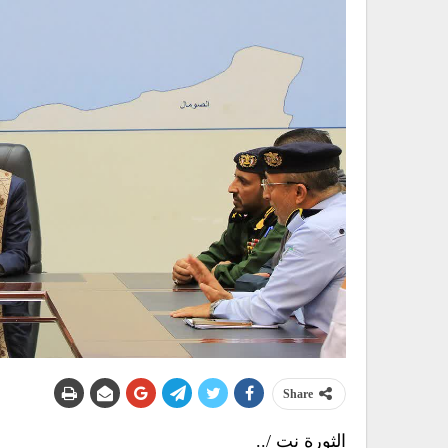
Share
الثورة نت /..