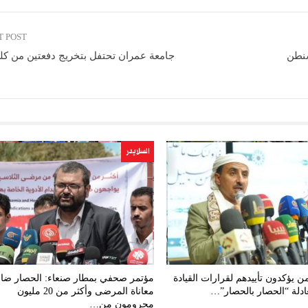
T POST
شنطن
جامعة عمران تحتفل بتخريج دفعتين من كل
السلايدر
من يؤكدون تأييدهم لقرارات القيادة
مؤتمر صحفي بمطار صنعاء: الحصار ض
ادلة “الحصار بالحصار”…
معاناة المرضى وأكثر من 20 مليون
محرومون من…