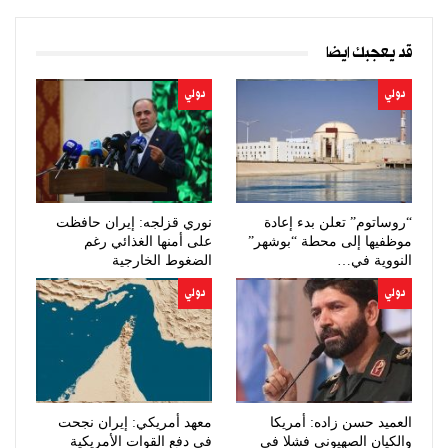
قد يعجبك ايضا
دولي
دولي
“روساتوم” تعلن بدء إعادة
نوري قزلجه: إيران حافظت
موظفيها إلى محطة “بوشهر”
على أمنها الغذائي رغم
النووية في…
الضغوط الخارجية
دولي
دولي
العميد حسن زاده: أمريكا
معهد أمريكي: إيران نجحت
والكيان الصهيوني فشلا في
في دفع القوات الأمريكية