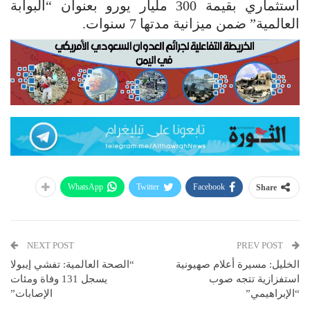
استثماري بقيمة 300 مليار يورو بعنوان “البوابة
العالمية” ضمن ميزانية مدتها 7 سنوات.
WhatsApp
Twitter
Facebook
Share
NEXT POST
PREV POST
الخليل: مسيرة أعلام صهيونية
“الصحة العالمية: تفشي إيبولا
استفزازية تتجه صوب
يسجل 131 وفاة ومئات
“الإبراهيمي”
الإصابات”