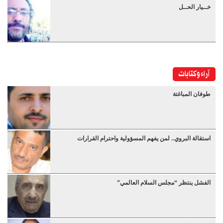
خــيار الحــل
آراء وكتابات
طوفان المباغتة
استقالة البروي.. لمن يفهم المسؤولية واحترام القرارات
الفشل ينتظر “مجلس السلام العالمي”