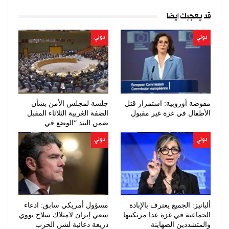
قد يعجبك ايضا
دولي
دولي
مفوضة أوروبية: استمرار قتل
جلسة لمجلس الأمن بشأن
الأطفال في غزة غير مقبول
الضفة الغربية الثلاثاء المقبل
ضمن البند “الوضع في
الشرق…
دولي
دولي
ألبانيز: الجميع يعترف بالإبادة
مسؤول أمريكي سابق: ادعاء
الجماعية في غزة عدا مرتكبيها
سعي إيران لامتلاك سلاح نووي
والمتشددين الصهاينة
ذريعة دعائية لشن الحرب