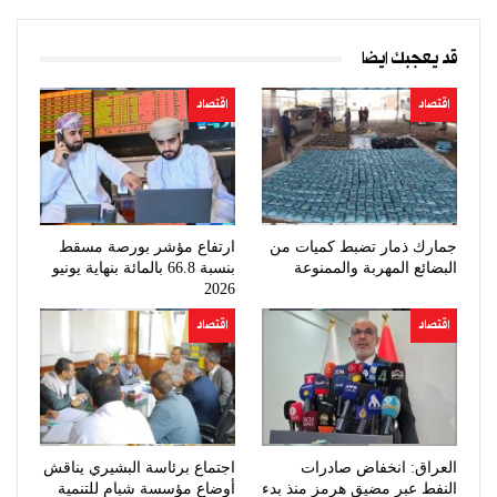
قد يعجبك ايضا
اقتصاد
اقتصاد
جمارك ذمار تضبط كميات من
ارتفاع مؤشر بورصة مسقط
البضائع المهربة والممنوعة
بنسبة 66.8 بالمائة بنهاية يونيو
2026
اقتصاد
اقتصاد
العراق: انخفاض صادرات
اجتماع برئاسة البشيري يناقش
النفط عبر مضيق هرمز منذ بدء
أوضاع مؤسسة شبام للتنمية