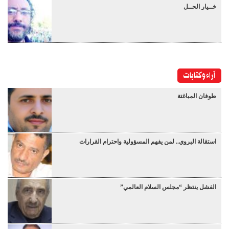
خــيار الحــل
آراء وكتابات
طوفان المباغتة
استقالة البروي.. لمن يفهم المسؤولية واحترام القرارات
الفشل ينتظر “مجلس السلام العالمي”