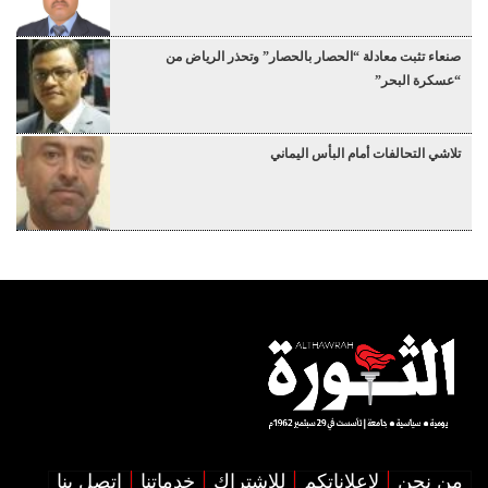
صنعاء تثبت معادلة “الحصار بالحصار” وتحذر الرياض من
“عسكرة البحر”
تلاشي التحالفات أمام البأس اليماني
من نحن
لإعلاناتكم
للإشتراك
خدماتنا
اتصل بنا