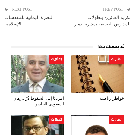
NEXT POST
PREV POST
تكريم الفائزين ببطولات
النصرة اليمانية للمقدسات
المدارس الصيفية بمديرية ذمار
الإسلامية
قد يعجبك ايضا
المقالات
المقالات
خواطر رياضية
أمريكا إلى السقوط دُرْ ..رهان
السعودي الخاسر
المقالات
المقالات