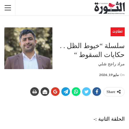
المقالات
سلسلة “خيوط الظل . .
حكايات السقوط “
مراد راجح شلي
On
مايو 19, 2026
Share
الحلقة الثانية :-