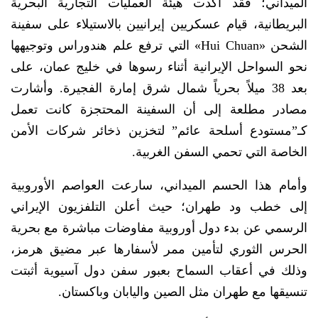
الميداني؛ فقد أكدت هيئة العمليات التجارية البحرية
البريطانية، قيام عسكريين إيرانيين بالاستيلاء على سفينة
الشحن «Hui Chuan» التي ترفع علم هندوراس وتوجيهها
نحو السواحل الإيرانية أثناء رسوها في خليج عمان، على
بعد 38 ميلاً بحرياً شمال شرق إمارة الفجيرة. وأشارت
مصادر مطلعة إلى أن السفينة المحتجزة كانت تعمل
كـ”مستودع أسلحة عائم” لتخزين ذخائر شركات الأمن
الخاصة التي تحمي السفن الغربية.
وأمام هذا الحسم الميداني، سارعت العواصم الأوروبية
إلى خطب ود طهران؛ حيث أعلن التلفزيون الإيراني
الرسمي عن بدء دول أوروبية مفاوضات مباشرة مع بحرية
الحرس الثوري لتأمين ممر لأسفارها عبر مضيق هرمز،
وذلك في أعقاب السماح بعبور سفن دول آسيوية أثبتت
تنسيقها مع طهران مثل الصين واليابان وباكستان.