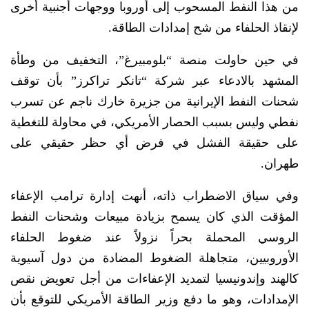
من هذا النفط المسحوب إلى أوروبا ووجهات أجنبية أخرى
لإنقاذ الحلفاء من شح إمدادات الطاقة.
في حين حاولت منصة “بلومبيرغ”، التخفيف من وطأة
المشهد بالادعاء عبر شركة “تانكر تراكرز” بأن توقف
شحنات النفط الإيرانية من جزيرة خارك ناجم عن تسرب
نفطي وليس بسبب الحصار الأمريكي، في محاولة للتغطية
على حقيقة الفشل في فرض أي حظر حقيقي على
طهران.
وفي سياق الاضطراب ذاته، أنهت إدارة ترامب الإعفاء
المؤقت الذي كان يسمح بزيادة مبيعات وشحنات النفط
الروسي المحملة بحراً نزولاً عند ضغوط الحلفاء
الأوروبيين، متجاهلة الضغوط المضادة من دول آسيوية
كالهند وإندونيسيا لتمديد الإعفاءات من أجل تعويض نقص
الإمدادات، وهو ما دفع وزير الطاقة الأمريكي للتوقع بأن