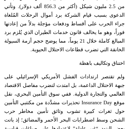
من 2.5 مليون شيكل (أكثر من 856.3 ألف دولار). وتأتي
الدعوى بسبب قيام الشركة برد أموال الرحلات المُلغاة
جراء الحرب على أقساط ودفعات مؤجلة بدلاً من إعادتها
فوراً، وهو ما يخالف قانون خدمات الطيران الذي يُلزم برد
المبالغ كاملة خلال 21 يوماً، مما يوضح حجم أزمة السيولة
الخانقة التي تضرب قطاعات الاحتلال الحيوية.
اختناق وتكاليف باهظة
ولم تقتصر ارتدادات الفشل الأمريكي الإسرائيلي على
جبهة الاحتلال الداعمة، بل امتدت لتضرب مفاصل الاقتصاد
العالمي والتجارة الدولية. ففي سوق التأمين البحري، نقل
موقع Insurance Day تحذيرات مشدَّدة من مكتتبي التأمين
حول ثغرات كبيرة تشوب وثائق تأمين مخاطر حرب
الشحن وسط اضطرابات البحر الأحمر والمضائق؛ إذ باتت
بعض البنود “غير عادلة” لاعتمادها على صياغات قياسية