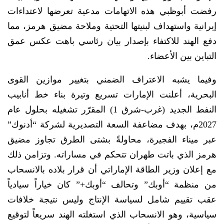
رفضت أبوظبي هذه الاتهامات مدعية تعرضها لاعتداءات
إيرانية واستهداف لبنيتها التحتية وملاحة مضيق هرمز، مما
دفع الهند للاكتفاء بإصدار بيان رئاسي باهت عكس عمق
التباين بين الأعضاء.
وفيما يشبه الاعتراف الضمني بتغيير موازين القوى
البحرية، أعلنت الإمارات تسريع وتيرة بناء خط أنابيب
النفط الجديد (غرب-شرق 1) المقرّر تشغيله بحلول عام
2027م، بهدف مضاعفة السعة التصديرية لشركة “أدنوك”
عبر ميناء الفجيرة، محاولةً بشتى الطرق تجاوز مضيق
هرمز الذي باتت طهران تتحكم في مساراته. وتزامن ذلك
مع إعلان وزير الطاقة الإماراتي أن قرار بلاده بالانسحاب
من منظمة “أوبك” وتحالف “أوبك+” كان خياراً سيادياً
عقب تقييم شامل لسياسة الإنتاج وليس نتيجة خلافات
سياسية، وهو الانسحاب الذي استغلته الهند سريعاً لتوقيع