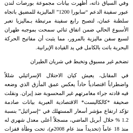
وفي السياق ذاته، أظهرت بيانات مجموعة بورصات لندن
عبور سفينة الدعم “سابورا 1200” الماليزية للمضيق باتجاه
سلطنة عمان، لتصبح رابع سفينة مرتبطة بـماليزيا تعبر
الأسبوع الحالي ضمن اتفاق ثنائي سمحت بموجبه طهران
لسبع سفن ماليزية بالمرور، مما يثبت أن مفاتيح الحركة
البحرية باتت بالكامل في يد القيادة الإيرانية.
تضخم غير مسبوق وتخبط في شريان الطيران
في المقابل، يعيش كيان الاحتلال الإسرائيلي شللاً
واضطراباً اقتصادياً حاداً يعكس عمق المأزق الذي وضعه
فيه قادته جراء مغامرتهم غير المحسوبة ضد إيران. ونقلت
صحيفة *كالكاليست* الاقتصادية العبرية بيانات صادمة
تؤكد ارتفاع مؤشر أسعار المستهلك في “إسرائيل” بنسبة
1.2 % خلال أبريل الماضي، مسجلاً أعلى معدل شهري له
منذ 18 عاماً (تحديداً منذ عام 2008م)، تحت وطأة قفزات