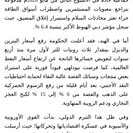
جماعية حادة في الأسبوع الثاني من مايو 2026م مدفوعة
بتراجع معنويات المستثمرين واضطراب أسواق الطاقة
جراء تعثر محادثات السلام واستمرار إغلاق المضيق، حيث
سجل مؤشر دبي الهبوط الأكبر بنسبة 6.4 %.
أما في الهند، فقد أعلنت الحكومة رفع أسعار البنزين
والديزل بمقدار ثلاث روبيات للتر لأول مرة منذ أربع
سنوات لتعويض خسائرها الناتجة عن ارتفاع أسعار النفط
العالمية، كما فرضت نيودلهي قيوداً فورية على استيراد
بعض منتجات وسبائك الفضة عالية النقاء لحماية احتياطيات
النقد الأجنبي، بعد أيام قليلة من رفع الرسوم الجمركية
على الذهب والفضة من 6 % إلى 15 % لكبح العجز
التجاري ودعم الروبية المتهاوية.
وفي ظل هذا التبرم الدولي، بدأت القوى الأوروبية
والآسيوية في عسكرة اقتصادياتها وتحركاتها؛ حيث أرسلت