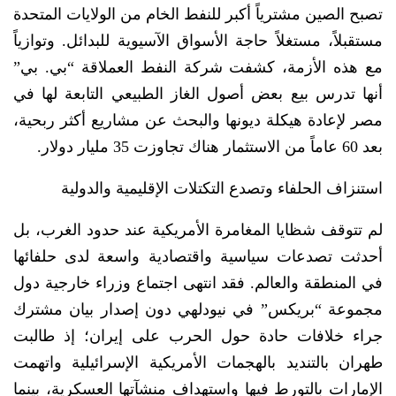
تصبح الصين مشترياً أكبر للنفط الخام من الولايات المتحدة
مستقبلاً، مستغلاً حاجة الأسواق الآسيوية للبدائل. وتوازياً
مع هذه الأزمة، كشفت شركة النفط العملاقة “بي. بي”
أنها تدرس بيع بعض أصول الغاز الطبيعي التابعة لها في
مصر لإعادة هيكلة ديونها والبحث عن مشاريع أكثر ربحية،
بعد 60 عاماً من الاستثمار هناك تجاوزت 35 مليار دولار.
استنزاف الحلفاء وتصدع التكتلات الإقليمية والدولية
لم تتوقف شظايا المغامرة الأمريكية عند حدود الغرب، بل
أحدثت تصدعات سياسية واقتصادية واسعة لدى حلفائها
في المنطقة والعالم. فقد انتهى اجتماع وزراء خارجية دول
مجموعة “بريكس” في نيودلهي دون إصدار بيان مشترك
جراء خلافات حادة حول الحرب على إيران؛ إذ طالبت
طهران بالتنديد بالهجمات الأمريكية الإسرائيلية واتهمت
الإمارات بالتورط فيها واستهداف منشآتها العسكرية، بينما