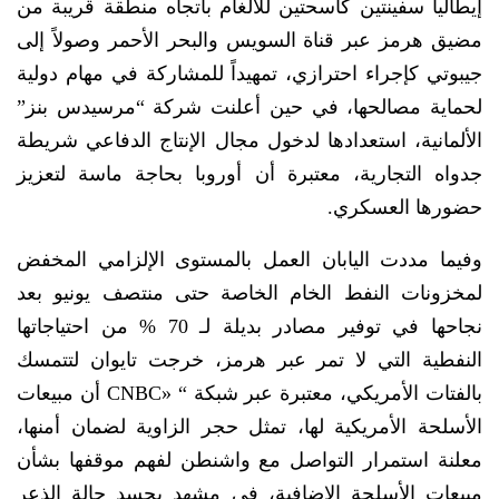
إيطاليا سفينتين كاسحتين للألغام باتجاه منطقة قريبة من
مضيق هرمز عبر قناة السويس والبحر الأحمر وصولاً إلى
جيبوتي كإجراء احترازي، تمهيداً للمشاركة في مهام دولية
لحماية مصالحها، في حين أعلنت شركة “مرسيدس بنز”
الألمانية، استعدادها لدخول مجال الإنتاج الدفاعي شريطة
جدواه التجارية، معتبرة أن أوروبا بحاجة ماسة لتعزيز
حضورها العسكري.
وفيما مددت اليابان العمل بالمستوى الإلزامي المخفض
لمخزونات النفط الخام الخاصة حتى منتصف يونيو بعد
نجاحها في توفير مصادر بديلة لـ 70 % من احتياجاتها
النفطية التي لا تمر عبر هرمز، خرجت تايوان لتتمسك
بالفتات الأمريكي، معتبرة عبر شبكة “ «CNBC أن مبيعات
الأسلحة الأمريكية لها، تمثل حجر الزاوية لضمان أمنها،
معلنة استمرار التواصل مع واشنطن لفهم موقفها بشأن
مبيعات الأسلحة الإضافية، في مشهد يجسد حالة الذعر