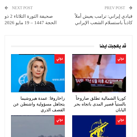
NEXT POST
PREV POST
قيادي إيراني: ترامب يعيش أملاً
صحيفة الثورة الثلاثاء 2 ذو
كاذباً باستسلام الشعب الإيراني
الحجة 1447 – 19 مايو 2026
قد يعجبك ايضا
دولي
دولي
كوريا الشمالية تطلق صاروخاً
زاخاروفا: عمدة هيروشيما
بالستياً قصير المدى باتجاه بحر
يتجاهل مسؤولية واشنطن عن
اليابان
القصف الذري
دولي
دولي