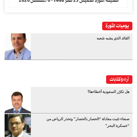
صحيفة الثورة الخميس 23 صفر 1448- 6 اغسطس 2026
يوميات الثورة
القائد الذي يشبه شعبه
آراء وكتابات
هل تكرّر السعودية أخطاءها؟
صنعاء تثبت معادلة “الحصار بالحصار” وتحذر الرياض من
“عسكرة البحر”