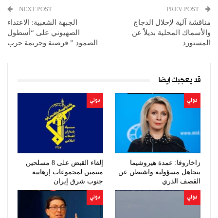
NEXT POST
PREV POST
مناقشة آلية لإحلال الدجاج
الجبهة الشعبية: الاعتداء
والأسماك المحلية بديلاً عن
الصهيوني على “أسطول
المستورد
الصمود ” قرصنة وجريمة حرب
قد يعجبك ايضا
دولي
دولي
زاخاروفا: عمدة هيروشيما
إلقاء القبض على 8 مسلحين
يتجاهل مسؤولية واشنطن عن
منتمين لمجموعات إرهابية
القصف الذري
جنوب شرق إيران
دولي
دولي