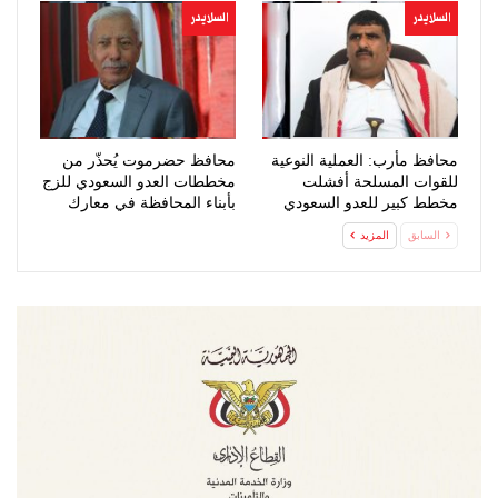
تحشيدات…
السلايدر
السلايدر
محافظ مأرب: العملية النوعية
محافظ حضرموت يُحذّر من
للقوات المسلحة أفشلت
مخططات العدو السعودي للزج
مخطط كبير للعدو السعودي
بأبناء المحافظة في معارك
عبثية
السابق
المزيد