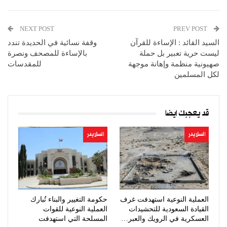
NEXT POST
PREV POST
السيد القائد : الإساءة للقرآن
وقفة نسائية في الحديدة تندد
ليست حرية تعبير بل حملة
بالإساءة للمصحف ونصرة
صهيونية منظمة وإهانة موجهة
للمقدسات
لكل المسلمين
قد يعجبك ايضا
السلايدر
السلايدر
العملية النوعية استهدفت غرف
حكومة التغيير والبناء تُبارك
القيادة السعودية للتحشيدات
العملية النوعية للقوات
العسكرية في الرويك والعبر…
المسلحة التي استهدفت