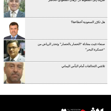
أمريكا إلى السقوط دُرْ ..رهان السعودي الخاسر
هل تكرّر السعودية أخطاءها؟
صنعاء تثبت معادلة “الحصار بالحصار” وتحذر الرياض من
“عسكرة البحر”
تلاشي التحالفات أمام البأس اليماني