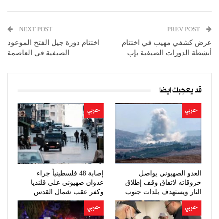
NEXT POST
PREV POST
عرض كشفي مهيب في اختتام
اختتام دورة جيل الفتح الموعود
أنشطة الدورات الصيفية بإب
الصيفية في العاصمة
قد يعجبك ايضا
-عربي
-عربي
العدو الصهيوني يواصل
إصابة 48 فلسطينياً جراء
خروقاته لاتفاق وقف إطلاق
عدوان صهيوني على قلنديا
النار ويستهدف بلدات جنوب
وكفر عقب شمال القدس
لبنان
-عربي
-عربي