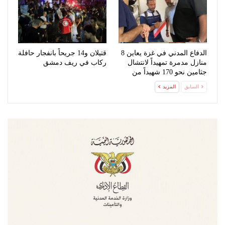
الدفاع المدني في غزة يعاين 8
قتيلان و14 جريحاً بانفجار حافلة
منازل مدمرة تمهيداً لانتشال
ركاب في ريف دمشق
جثامين نحو 170 شهيداً من
تحت…
السابق
المزيد