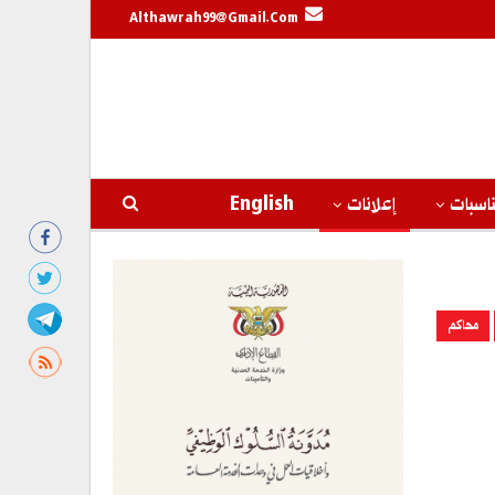
Althawrah99@gmail.com
اسبات
إعلانات
English
محاكم