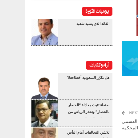
يوميات الثورة
القائد الذي يشبه شعبه
آراء وكتابات
هل تكرّر السعودية أخطاءها؟
صنعاء تثبت معادلة “الحصار
بالحصار” وتحذر الرياض من
NEX
“عسكرة البحر”
ه العسمي
المحكمة
تلاشي التحالفات أمام البأس