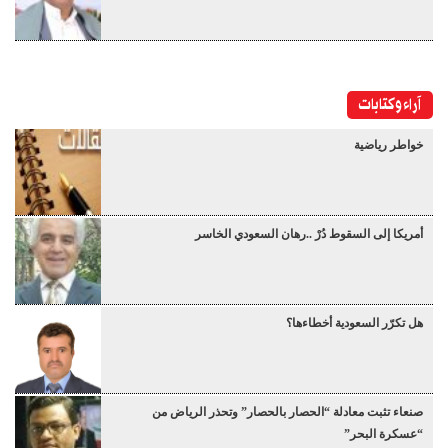
آراء وكتابات
خواطر رياضية
أمريكا إلى السقوط دُرْ ..رهان السعودي الخاسر
هل تكرّر السعودية أخطاءها؟
صنعاء تثبت معادلة “الحصار بالحصار” وتحذر الرياض من
“عسكرة البحر”