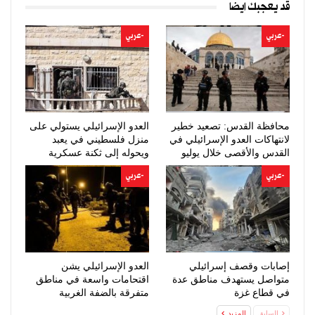
قد يعجبك ايضا
-عربي
-عربي
محافظة القدس: تصعيد خطير
العدو الإسرائيلي يستولي على
لانتهاكات العدو الإسرائيلي في
منزل فلسطيني في يعبد
القدس والأقصى خلال يوليو
ويحوله إلى ثكنة عسكرية
-عربي
-عربي
إصابات وقصف إسرائيلي
العدو الإسرائيلي يشن
متواصل يستهدف مناطق عدة
اقتحامات واسعة في مناطق
في قطاع غزة
متفرقة بالضفة الغربية
السابق
المزيد