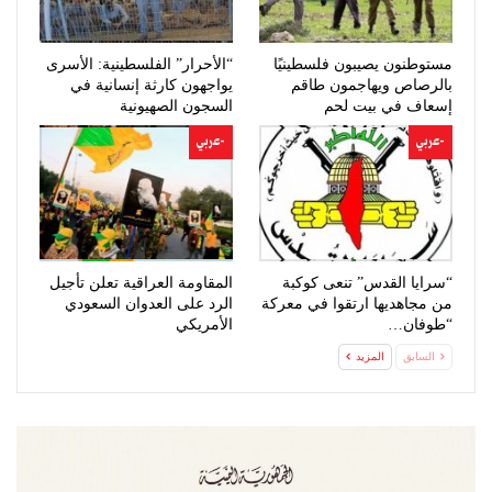
مستوطنون يصيبون فلسطينيًا
“الأحرار” الفلسطينية: الأسرى
بالرصاص ويهاجمون طاقم
يواجهون كارثة إنسانية في
إسعاف في بيت لحم
السجون الصهيونية
-عربي
-عربي
“سرايا القدس” تنعى كوكبة
المقاومة العراقية تعلن تأجيل
من مجاهديها ارتقوا في معركة
الرد على العدوان السعودي
“طوفان…
الأمريكي
السابق
المزيد