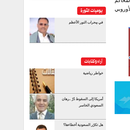
محاكم
أوروبي
يوميات الثورة
في مِحراب النور الأعظم
آراء وكتابات
خواطر رياضية
أمريكا إلى السقوط دُرْ ..رهان
السعودي الخاسر
هل تكرّر السعودية أخطاءها؟