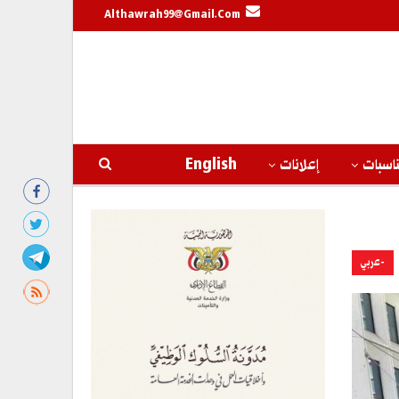
Althawrah99@gmail.com
اسبات
إعلانات
English
-عربي