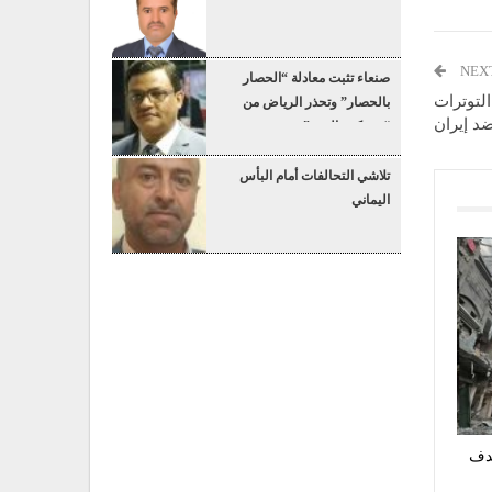
NEX
صنعاء تثبت معادلة “الحصار
لتوترات
بالحصار” وتحذر الرياض من
د إيران
“عسكرة البحر”
تلاشي التحالفات أمام البأس
اليماني
دف