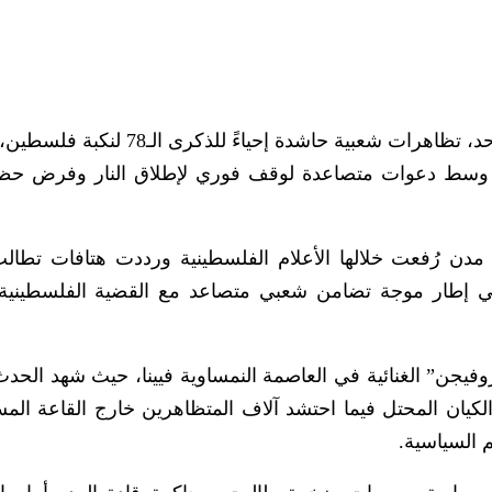
شهد عدد من العواصم والمدن الأوروبية،اليوم الأحد، تظاهرات شعبية حاشدة إحياءً 
ة، وسط دعوات متصاعدة لوقف فوري لإطلاق النار وفرض ح
 رُفعت خلالها الأعلام الفلسطينية ورددت هتافات تطالب 
في إطار موجة تضامن شعبي متصاعد مع القضية الفلسطيني
وفيجن” الغنائية في العاصمة النمساوية فيينا، حيث شهد الحد
يان المحتل فيما احتشد آلاف المتظاهرين خارج القاعة الم
م السياسية.