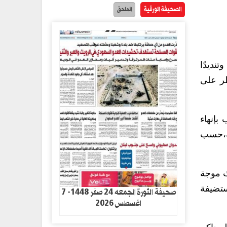
الصحيفة الورقية
الملحق
للذكرى الـ78 لنكبة فلسطين، وتنديدًا
ظر على
بإنهاء
ة،حسب
ث موجة
ستضيفة
صحيفة الثورة الجمعه 24 صفر 1448- 7
اغسطس 2026