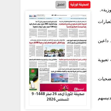
الصحيفة الورقية
الملحق
زية».
عبارات
 داعين
تعبوية
تضحيات
صحيفة الثورة الاحد 26 صفر 1448- 9
دنيسهم
اغسطس 2026