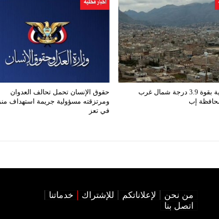
اخبار محلية
هزّة أرضية بقوة 3.9 درجة شمال غرب
حقوق الإنسان تحمل تحالف العدوان
محافظة إب
ومرتزقته مسؤولية جريمة استهداف من
في تعز
من نحن
لإعلاناتكم
للإشتراك
خدماتنا
اتصل بنا