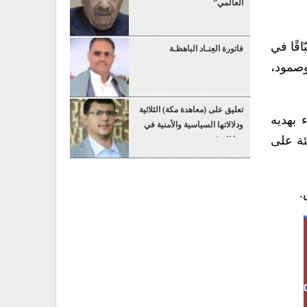
العالمي”
اقًا في
فاتورة العِنـاد الباهظـة
وصمود،
تعليق على (معاهدة مكة) الثلاثية
 بهديه
ودلالاتها السياسية والأمنية في
ئة على
هذا التوقيت
.