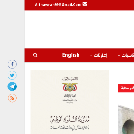
Althawrah99@gmail.com
اسبات
إعلانات
English
بار محلية