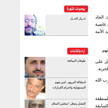
يوميات الثورة
 الجاد
خــيار الحــل
 غاضبة
 الأمة
آراء وكتابات
هم.
مل على
طوفان المباغتة
حرية.
ب الله
استقالة البروي.. لمن يفهم
المسؤولية واحترام القرارات
لمنطقة
الفشل ينتظر “مجلس السلام
لسابقة