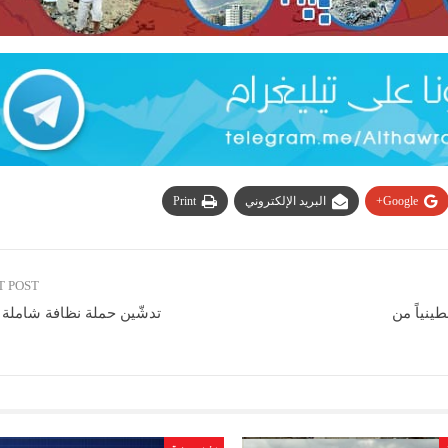
Google+
البريد الإلكتروني
Print
T POST
يجدد أوامر اعتقال إداري لـ41 فلسطينياً من
تدشّين حملة نظافة شاملة 