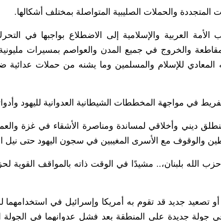
المتجددة والحملات الصليبية المتواصلة بمختلف أشكالها.
الأمة العربية والإسلامية إلى الاضطلاع بواجبها في التحرك
لمقاطعة والخروج في جميع المدن والعواصم بمسيرات مليونية
المعادي للإسلام والمسلمين وما يشنه من حملات عدائية ضد
ريط في مواجهة المخططات الشيطانية العدوانية لليهود وأدوات
نطلق ديني وأخلاقي لمساندة ومناصرة الأشقاء في غزة والع
 والوقوف مع الأسرى المغيبين في سجون اليهود حتى نيل ال
 الله بلبنان،.. مشيدًا في الوقت ذاته بالمواقف القوية لحز
ت أو تصعيد جديد قد تقوم به أمريكا وإسرائيل في استخدامهما ل
 في جولة جديدة على المنطقة بعد فشل عدوانهما في الجولة ا