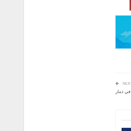
NEX
في ذمار