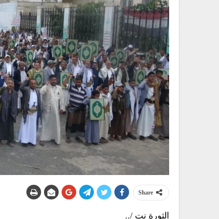
Share
الثورة نت /..