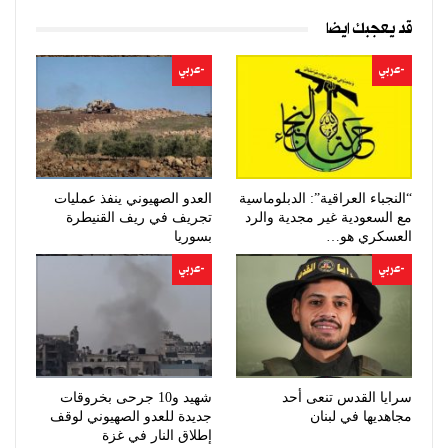
قد يعجبك ايضا
-عربي
-عربي
“النجباء العراقية”: الدبلوماسية
العدو الصهيوني ينفذ عمليات
مع السعودية غير مجدية والرد
تجريف في ريف القنيطرة
العسكري هو…
بسوريا
-عربي
-عربي
سرايا القدس تنعى أحد
شهيد و10 جرحى بخروقات
مجاهديها في لبنان
جديدة للعدو الصهيوني لوقف
إطلاق النار في غزة