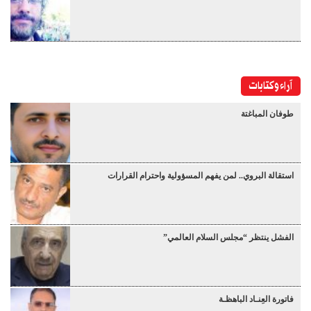
آراء وكتابات
طوفان المباغتة
استقالة البروي.. لمن يفهم المسؤولية واحترام القرارات
الفشل ينتظر “مجلس السلام العالمي”
فاتورة العِنـاد الباهظـة