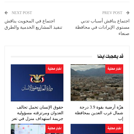
NEXT POST
PREV POST
اجتماع يناقش أسباب تدني
اجتماع في المحويت يناقش
مستوى الإيرادات في محافظة
تنفيذ المشاريع الخدمية والطرق
صنعاء
قد يعجبك ايضا
اخبار محلية
اخبار محلية
هزّة أرضية بقوة 3.9 درجة
حقوق الإنسان تحمل تحالف
شمال غرب العدين بمحافظة
العدوان ومرتزقته مسؤولية
إب
جريمة استهداف منزل في تعز
اخبار محلية
اخبار محلية