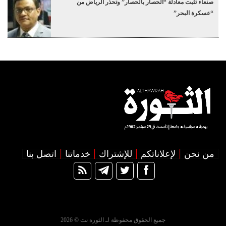
صنعاء تثبت معادلة “الحصار بالحصار” وتحذر الرياض من
“عسكرة البحر”
من نحن
لإعلاناتكم
للإشتراك
خدماتنا
اتصل بنا
جميع الحقوق محفوظة لـ الثورة نت © 2026