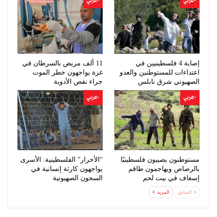
-عربي
-عربي
إصابة 4 فلسطينيين في
11 ألف مريض بالسرطان في
اعتداءات للمستوطنين والعدو
غزة يواجهون خطر الموت
الصهيوني شرق نابلس
جراء نقص الأدوية
-عربي
-عربي
مستوطنون يصيبون فلسطينيًا
“الأحرار” الفلسطينية: الأسرى
بالرصاص ويهاجمون طاقم
يواجهون كارثة إنسانية في
إسعاف في بيت لحم
السجون الصهيونية
السابق
المزيد