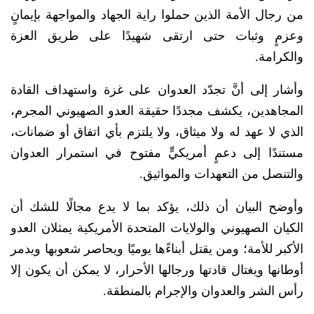
من رجال الأمة الذين حملوا راية الجهاد والمواجهة بإيمانٍ
وعزمٍ وثبات حتى ارتقى شهيدًا على طريق العزة
والكرامة.
وأشار إلى أنَّ تجدّد العدوان على غزة واستهداف القادة
المجاهدين، يكشف مجددًا حقيقة العدو الصهيوني المجرم،
الذي لا عهد له ولا ميثاق، ولا يلتزم بأي اتفاق أو ضمانات،
مستندًا إلى دعمٍ أمريكيٍّ مفتوح في استمرار العدوان
والتنصل من التعهدات والمواثيق.
وأوضح البيان أن ذلك، يؤكد بما لا يدع مجالًا للشك أن
الكيان الصهيوني والولايات المتحدة الأمريكية يمثلان العدو
الأكبر للأمة؛ ومن يقتل أبناءًها يوميًا ويحاصر شعوبها ويدمر
أوطانها ويغتال قادتها ورجالها الأحرار، لا يمكن أن يكون إلا
رأس الشر والعدوان والإجرام بالمنطقة.