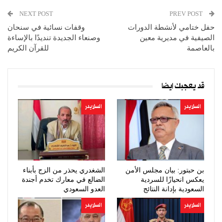
NEXT POST
PREV POST
حفل ختامي لأنشطة الدورات
وقفات نسائية في سنحان
الصيفية في مديرية معين
وصنعاء الجديدة تنديدًا بالإساءة
بالعاصمة
للقرآن الكريم
قد يعجبك ايضا
السلايدر
السلايدر
بن حبتور: بيان مجلس الأمن
الشغدري يحذر من الزج بأبناء
يعكس انحيازًا للسردية
الضالع في معارك تخدم أجندة
السعودية بإدانة النتائج
العدو السعودي
وتجاهل…
السلايدر
السلايدر