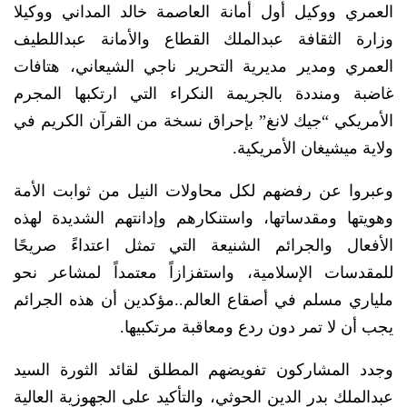
العمري ووكيل أول أمانة العاصمة خالد المداني ووكيلا
وزارة الثقافة عبدالملك القطاع والأمانة عبداللطيف
العمري ومدير مديرية التحرير ناجي الشيعاني، هتافات
غاضبة ومنددة بالجريمة النكراء التي ارتكبها المجرم
الأمريكي “جيك لانغ” بإحراق نسخة من القرآن الكريم في
ولاية ميشيغان الأمريكية.
وعبروا عن رفضهم لكل محاولات النيل من ثوابت الأمة
وهويتها ومقدساتها، واستنكارهم وإدانتهم الشديدة لهذه
الأفعال والجرائم الشنيعة التي تمثل اعتداءً صريحًا
للمقدسات الإسلامية، واستفزازاً معتمداً لمشاعر نحو
ملياري مسلم في أصقاع العالم..مؤكدين أن هذه الجرائم
يجب أن لا تمر دون ردع ومعاقبة مرتكبيها.
وجدد المشاركون تفويضهم المطلق لقائد الثورة السيد
عبدالملك بدر الدين الحوثي، والتأكيد على الجهوزية العالية