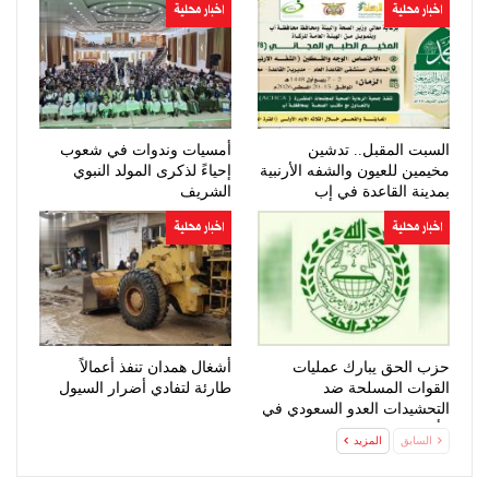
اخبار محلية
اخبار محلية
السبت المقبل.. تدشين
أمسيات وندوات في شعوب
مخيمين للعيون والشفه الأرنبية
إحياءً لذكرى المولد النبوي
بمدينة القاعدة في إب
الشريف
اخبار محلية
اخبار محلية
حزب الحق يبارك عمليات
أشغال همدان تنفذ أعمالاً
القوات المسلحة ضد
طارئة لتفادي أضرار السيول
التحشيدات العدو السعودي في
مأرب وحضرموت
السابق
المزيد