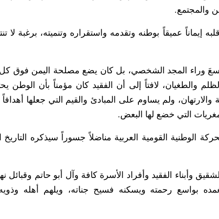
ن والمجتمع.
به إيماناً عميقاً بوطنه وتقدمه واستقراره وتنميته، برغبة لا ت
سعَ وراء المجد الشخصي، بل كان يضع مصلحة اليمن فوق كل ا
ظلم والطغيان، لافتاً إلى أن الفقيد كان مؤمناً بأن الوطن يحت
الارتهان، ولم يساوم على المبادئ والقيم التي جعلها أهدافاً
غريات التي خضع لها البعض.
ركة الوطنية القومية العربية مناضلاً جسوراً سيذكره التاريخ 
قيق وأبناء الفقيد وأفراد الأسرة كافة وآل أبو حاتم وقبائل نه
تغمده بواسع رحمته ويسكنه فسيح جناته، ويلهم أهله وذويه