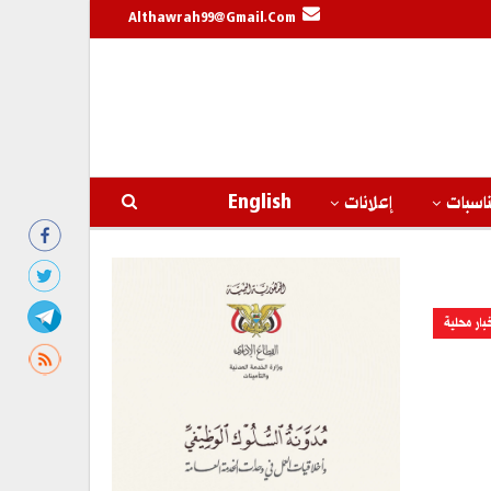
Althawrah99@gmail.com
اسبات
إعلانات
English
بار محلية