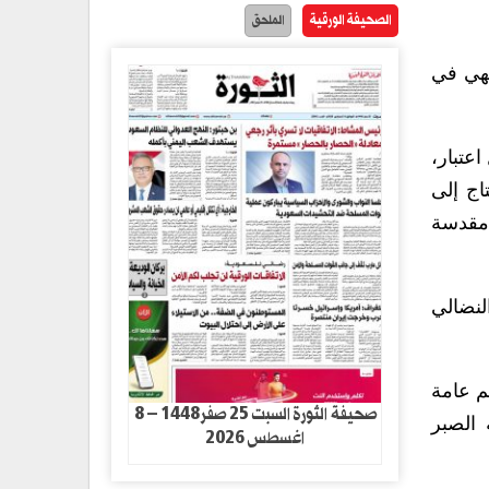
الصحيفة الورقية
الملحق
نتهي في
عتبار،
اج إلى
 مقدسة
النضالي
م عامة
صحيفة الثورة السبت 25 صفر1448 – 8
 الصبر
اغسطس 2026