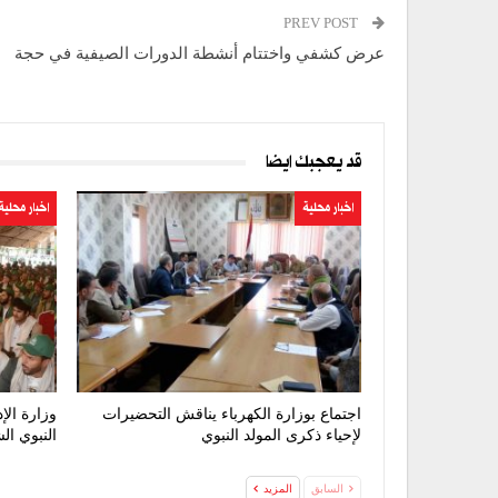
PREV POST
عرض كشفي واختتام أنشطة الدورات الصيفية في حجة
قد يعجبك ايضا
اخبار محلية
اخبار محلية
اجتماع بوزارة الكهرباء يناقش التحضيرات
وزارة الإ
لإحياء ذكرى المولد النبوي
النبوي ا
السابق
المزيد