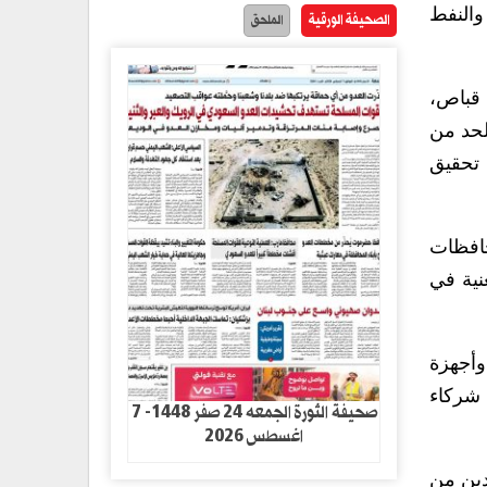
والنفط
الصحيفة الورقية
الملحق
 قباص،
لحد من
ى تحقيق
حافظات
نية في
وأجهزة
 شركاء
صحيفة الثورة الجمعه 24 صفر 1448- 7
اغسطس 2026
دين من