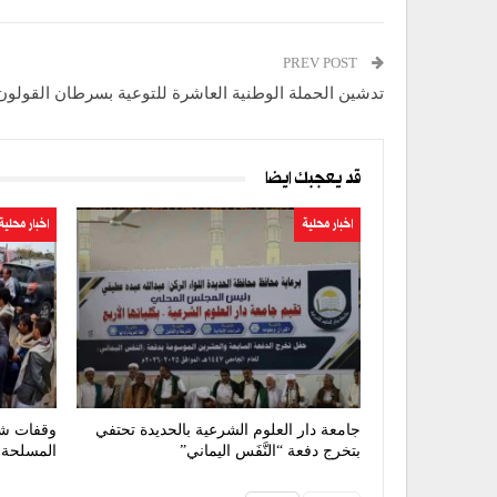
PREV POST
تدشين الحملة الوطنية العاشرة للتوعية بسرطان القولون
قد يعجبك ايضا
اخبار محلية
اخبار محلية
جامعة دار العلوم الشرعية بالحديدة تحتفي
وقفات شع
بتخرج دفعة “النَّفَس اليماني”
المسلحة 