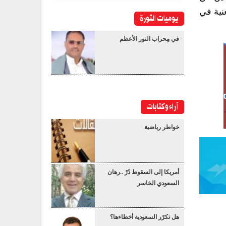
نية في
يوميات الثورة
في مِحراب النور الأعظم
آراء وكتابات
خواطر رياضية
أمريكا إلى السقوط دُرْ ..رهان
السعودي الخاسر
هل تكرّر السعودية أخطاءها؟