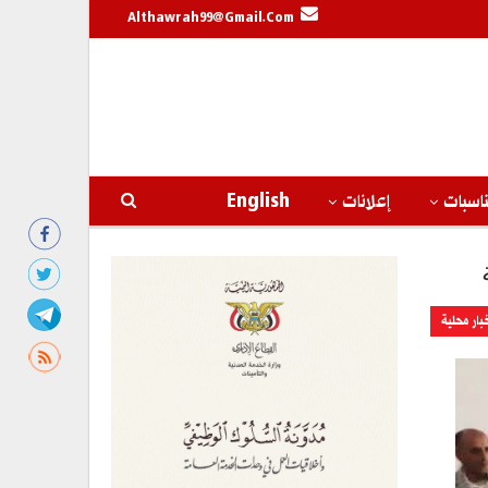
Althawrah99@gmail.com
اسبات
إعلانات
English
بار محلية