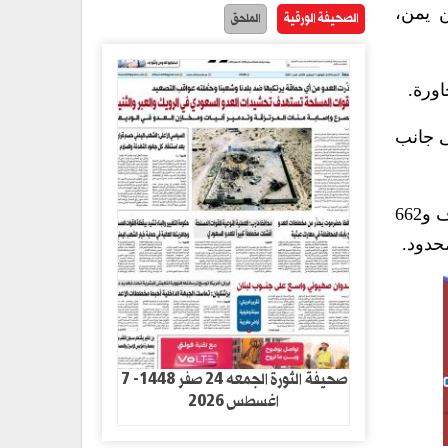
مؤسسة جرامين يمن،
الصحيفة الورقية
الملحق
ورة.
ات، إلى جانب
ولفت إلى أن المخيم يأتي امتداداً للمخيمات الـ26 السابقة التي نظمها المركز، وأُجريت خلالها أكثر من ثمانية آلاف و662
محدود.
صحيفة الثورة الجمعه 24 صفر 1448- 7
اغسطس 2026