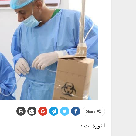
Share
الثورة نت /..