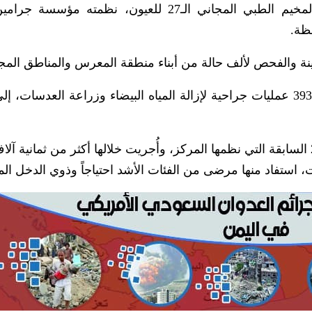
اختتم في مديرية الزهرة بمحافظة الحديدة، المخيم الطبي المجاني الـ27 للعيون، نظمته 
فظة.
ة والفحص لألف حالة من أبناء منطقة المعرس والمناطق المجا
وأوضح مدير المخيم محمد الدبب، أنه تم إجراء 393 عمليات جراحية لإزالة المياه البيضاء وزراعة العدس
ت، استفاد منها مرضى من الفئات الأشد احتياجاً وذوي الدخل ال