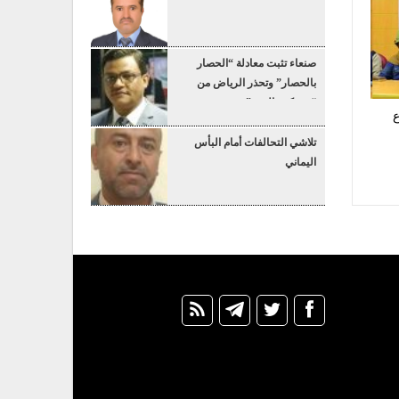
صنعاء تثبت معادلة “الحصار
بالحصار” وتحذر الرياض من
“عسكرة البحر”
ع
تلاشي التحالفات أمام البأس
اليماني