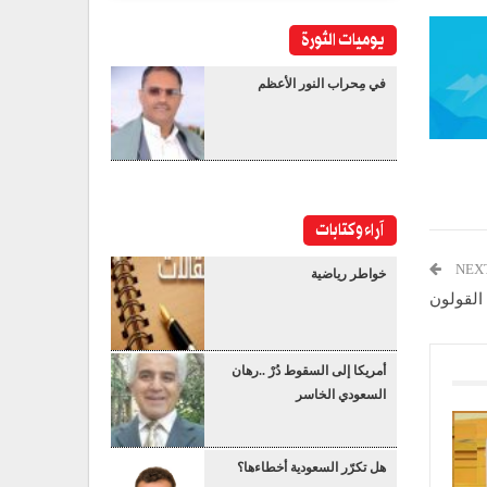
يوميات الثورة
في مِحراب النور الأعظم
آراء وكتابات
NEX
خواطر رياضية
القولون
أمريكا إلى السقوط دُرْ ..رهان
السعودي الخاسر
هل تكرّر السعودية أخطاءها؟