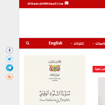
Althawrah99@gmail.com
اسبات
إعلانات
English
بار محلية