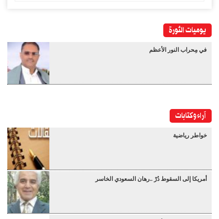
يوميات الثورة
في مِحراب النور الأعظم
آراء وكتابات
خواطر رياضية
أمريكا إلى السقوط دُرْ ..رهان السعودي الخاسر