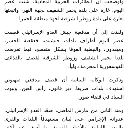
وأوضحت أن الطائرات الحربية المعادية، شنت عصر
اليوم، غارة على بلدة يحمر الشقيف لجهة النهر، واتبعتها
بغارة على بلدة زوطر الشرقية لجهة منطقة الحمرا.
ولفتت إلى أن مدفعية جيش العدو الإسرائيلي قصفت
عصر اليوم أطراف بلدات جبشيت، قعقعية الجسر،
وميفدون، والنبطية الفوقا بشكل متقطع، فيما تعرضت
بلدتا يحمر الشقيف وزوطر الشرقية لقصف بالقذائف
الفوسفورية المحرمة دولياً.
وذكرت الوكالة اللبنانية أن قصف مدفعي صهيوني
استهدف بلدات صريفا، دير قانون، رأس العين، وبيوت
السياد في قضاء صور.
ومنذ الثاني من مارس الماضي، صعّد العدو الإسرائيلي،
عدوانه الإجرامي على لبنان مستهدفاً البلدات والقرى
والمدن اللبنانية والأعيان المدنية، ما أسفر عن آلاف