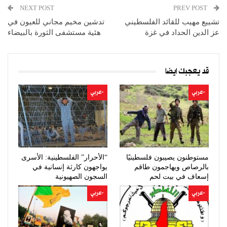
NEXT POST
PREV POST
تشييع مهيب للقائد الفلسطيني
تدشين مخيم مجاني للعيون في
عز الدين الحداد في غزة
هئية مستشفى الثورة بالبيضاء
قد يعجبك ايضا
-عربي
-عربي
مستوطنون يصيبون فلسطينيًا
“الأحرار” الفلسطينية: الأسرى
بالرصاص ويهاجمون طاقم
يواجهون كارثة إنسانية في
إسعاف في بيت لحم
السجون الصهيونية
-عربي
-عربي