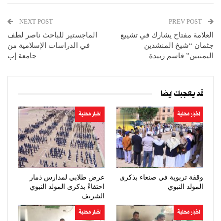
NEXT POST
PREV POST
العلامة مفتاح يشارك في تشييع
الماجستير للباحث ناصر لطف
جثمان “شيخ المنشدين
في الدراسات الإسلامية من
اليمنيين” قاسم زبيدة
جامعة إب
قد يعجبك ايضا
اخبار محلية
اخبار محلية
وقفة تربوية في صنعاء بذكرى
عرض طلابي لمدارس ذمار
المولد النبوي
احتفاءً بذكرى المولد النبوي
الشريف
اخبار محلية
اخبار محلية