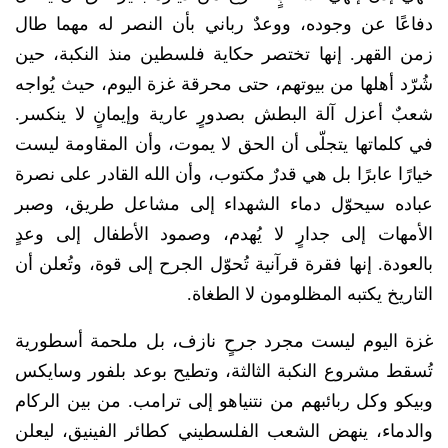
دفاعًا عن وجوده، ووعدٌ رباني بأن النصر له مهما طال
زمن القهر. إنها تختصر حكاية فلسطين منذ النكبة، حين
شُرّد أهلها من بيوتهم، حتى محرقة غزة اليوم، حيث يُواجه
شعبٌ أعزل آلة البطش بصدورٍ عارية وإيمانٍ لا ينكسر.
في كلماتها يتجلّى أن الحق لا يموت، وأن المقاومة ليست
خيارًا عابرًا بل هي قدرٌ مكتوب، وأن الله القادر على نصرة
عباده سيحوّل دماء الشهداء إلى مشاعل طريق، وصبر
الأمهات إلى جدارٍ لا يُهدم، وصمود الأطفال إلى وعدٍ
بالعودة. إنها فقرة قرآنية تُحوّل الجرح إلى قوة، وتُعلن أن
التاريخ يكتبه المظلومون لا الطغاة.
غزة اليوم ليست مجرد جرحٍ نازف، بل ملحمة أسطورية
تُسقط مشروع النكبة الثالثة، وتطيح بوعد بلفور وسايكس
وبيكو وكل ربائبهم من نتنياهو إلى ترامب. من بين الركام
والدماء، ينهض الشعب الفلسطيني كطائر الفينيق، ليعلن