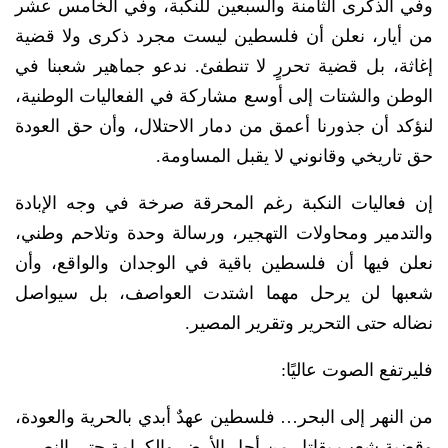
وفي الذكرى الثامنة والسبعين للنكبة، وفي الخامس عشر
من أيار، نعلن أن فلسطين ليست مجرد ذكرى ولا قضية
إغاثة، بل قضية تحررٍ لا تنطفئ. ندعو جماهير شعبنا في
الوطن والشتات إلى أوسع مشاركة في الفعاليات الوطنية،
لنؤكد أن جذورنا أعمق من دمار الاحتلال، وأن حق العودة
حق تاريخي وقانوني لا يقبل المساومة.
إن فعاليات النكبة رغم المحرقة صرخة في وجه الإبادة
والتدمير ومحاولات التهجير، ورسالة وحدة وتلاحم وطني،
نعلن فيها أن فلسطين باقية في الوجدان والواقع، وأن
شعبها لن يرحل مهما اشتدت العواصف، بل سيواصل
نضاله حتى التحرير وتقرير المصير.
فليرتفع الصوت عاليًا:
من النهر إلى البحر… فلسطين عهدٌ أبدي بالحرية والعودة،
وقضية شعب يقاتل من أجل الأرض والكرامة حتى النصر.