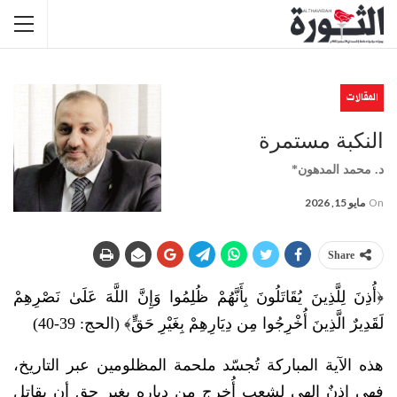
المقالات
النكبة مستمرة
د. محمد المدهون*
On
مايو 15, 2026
Share
﴿أُذِنَ لِلَّذِينَ يُقَاتَلُونَ بِأَنَّهُمْ ظُلِمُوا وَإِنَّ اللَّهَ عَلَىٰ نَصْرِهِمْ
لَقَدِيرٌ الَّذِينَ أُخْرِجُوا مِن دِيَارِهِمْ بِغَيْرِ حَقٍّ﴾ (الحج: 39-40)
هذه الآية المباركة تُجسّد ملحمة المظلومين عبر التاريخ،
فهي إذنٌ إلهي لشعبٍ أُخرج من دياره بغير حق أن يقاتل