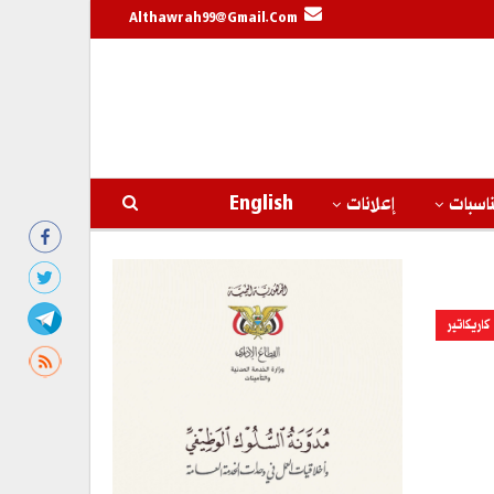
Althawrah99@gmail.com
اسبات
إعلانات
English
كاريكاتير