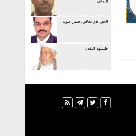
اليماني
الحق الذي يخافون سماع صوته
فليشهد الثقلان