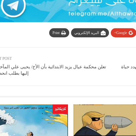
Google+
البريد الإلكتروني
Print
T POST
دد حياة
تعلن محكمة عيال يزيد الابتدائية بأن الأخ/ يحيى علي المآ
إليها بطلب انحص
كاريكاتير