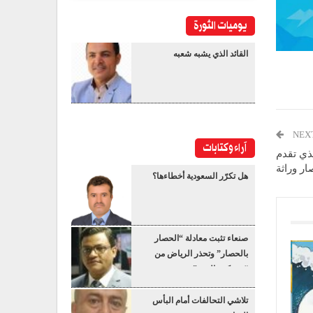
يوميات الثورة
القائد الذي يشبه شعبه
NEX
آراء وكتابات
خذي تقدم
ار وراثة
هل تكرّر السعودية أخطاءها؟
صنعاء تثبت معادلة “الحصار
بالحصار” وتحذر الرياض من
“عسكرة البحر”
تلاشي التحالفات أمام البأس