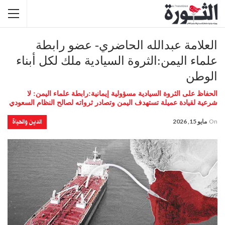
العلامة عبدالله الحاضري- عضو رابطة
علماء اليمن:الثروة السيادية ملك لكل أبناء
الوطن
الحفاظ على الثروة السيادية مسؤولية إيمانية:رابطة علماء اليمن: لا
شرعية لقيادة عميلة تستهدف اليمن وتصادر ثرواته لصالح النظام السعودي
الدين والحياة
On
مايو 15, 2026