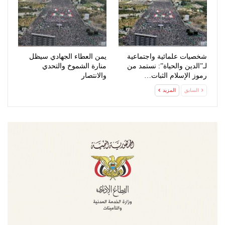
شخصيات علمائية واجتماعية
يمن العطاء الجهادي سيظل
لـ”الدين والحياة”: نستمد من
منارة الشموخ والتحدي
رموز الإسلام الثبات…
والانتصار
السابق
المزيد