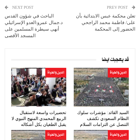
NEXT POST
PREV POST
تعلن محكمة عبس الابتدائية بأن
الباحث في شؤون القدس
على/ فاطمة محمد الراجحي
د.جمال عمرو:العدو الإسرائيلي
الحضور إلى المحكمة
أنهى سيطرة المسلمين على
المسجد الأقصى
قد يعجبك ايضا
الدين والحياة
الدين والحياة
السيد القائد: مؤشرات سلوك
تحضيرات واسعة لاستقبال
النظام السعودي تكشف
الربيع المحمدي:المنهج النبوي لا
التنصل عن التزامات السلام
يقبل الطغيان بكل أشكاله
الدين والحياة
الدين والحياة