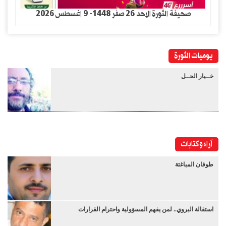
صحيفة الثورة الاحد 26 صفر 1448- 9 اغسطس 2026
يوميات الثورة
خــيار الحــل
آراء وكتابات
طوفان المباغتة
استقالة البروي.. لمن يفهم المسؤولية واحترام القرارات