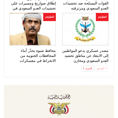
القوات المسلحة ضد تحشيدات
إطلاق صواريخ ومسيرات على
العدو السعودي ومرتزقته
تحشيدات العدو السعودي في
المخا
السلايدر
السلايدر
مصدر عسكري يدعو المواطنين
محافظ شبوة يحذّر أبناء
إلى الابتعاد عن مناطق تحشيد
المحافظات الجنوبية من
العدو السعودي ومخازن
الانخراط في معسكرات
الأسلحة
التحشيد للعدو…
السابق
المزيد