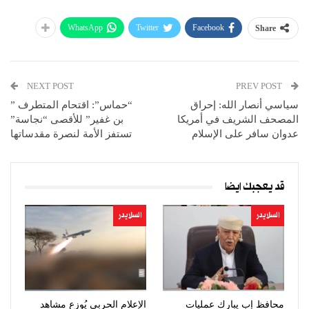
WhatsApp
Twitter
Facebook
Share
NEXT POST
PREV POST
سياسي أنصار الله: إحراق
“حماس”: اقتحام المتطرف ”
المصحف الشريف في أمريكا
بن غفير” للأقصى “نجاسة”
عدوان سافر على الإسلام
تستفز الأمة لنصرة مقدساتها
قد يعجبك ايضا
السلايدر
السلايدر
محافظ إب يبارك عمليات
الإعلام الحربي يُوزع مشاهد