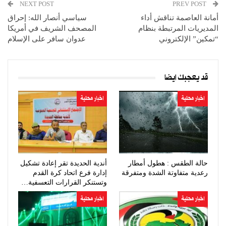
NEXT POST
PREV POST
أمانة العاصمة تناقش أداء
سياسي أنصار الله: إحراق
المديريات المرتبطة بنظام
المصحف الشريف في أمريكا
“تمكين” الإلكتروني
عدوان سافر على الإسلام
قد يعجبك ايضا
اخبار محلية
اخبار محلية
حالة الطقس : هطول أمطار
أندية الحديدة تقر إعادة تشكيل
رعدية متفاوتة الشدة ومتفرقة
إدارة فرع اتحاد كرة القدم
وتستنكر القرارات التعسفية…
اخبار محلية
اخبار محلية