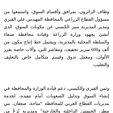
وطاف الزائرون، بمرافق وأقسام السوق، واستمعوا من
مسؤول القطاع الزراعي بالمحافظة المهندس علي القيري
ومدير المديرية منير الكبسي عن مكونات السوق، الذي
أنشئ بجهود وزارة الزراعة وقيادة محافظة صنعاء
والسلطة المحلية بالمديرية، ويشمل خط إنتاج مكون من
ألف و600 سرير تجفيف، ومقاشر للبن، وآلات خاصة بفرز
الألوان، ومعمل تذوق وقسم متكامل خاص بالتغليف
والتعليب.
وثمن القيري والكبسي، دعم قيادة الوزارة والمحافظة في
إنشاء السوق وتذليل الصعوبات أمام تنفيذه، لخدمة
مديريات القطاع الغربي للمحافظة “مناخة، صعفان، بني
مطر، الحيمتين الداخلية والخارجية” ومديرية بُرَعْ من