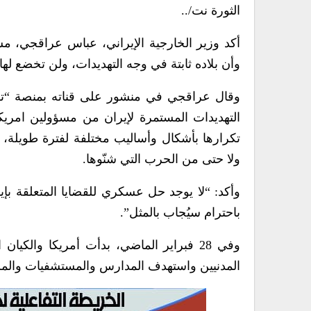
الثورة نت/..
أكد وزير الخارجية الإيراني، عباس عراقجي، مس
وأن بلاده ثابتة في وجه التهديدات، ولن تخضع لها.
وقال عراقجي في منشور على قناته بمنصة “تليج
التهديدات المستمرة لإيران من مسؤولين امريكي
تكرارها بأشكال وأساليب مختلفة لفترة طويلة، لك
ولا حتى من الحرب التي شنّوها.
وأكد: “لا يوجد حل عسكري للقضايا المتعلقة بإير
باحترام سيُجاب بالمثل”.
المدنيين واستهدف المدارس والمستشفيات والمس