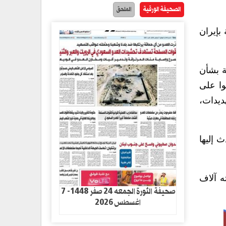
الصحيفة الورقية
الملحق
بإيران
ة بشأن
وا على
ديدات،
 إليها
ران استمر 40 يوماً راح ضحيته آلاف
صحيفة الثورة الجمعه 24 صفر 1448- 7
اغسطس 2026