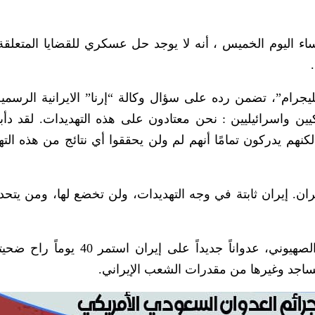
اء اليوم الخميس ، أنه لا يوجد حل عسكري للقضايا المتعلقة 
رام”، تضمن رده على سؤال وكالة “إرنا” الايرانية الرسمي
ين واسرائيليين : نحن معتادون على هذه التهديدات. لقد دأب
نهم يدركون تمامًا أنهم لم ولن يحققوا أي نتائج من هذه الته
ان. إيران ثابتة في وجه التهديدات، ولن تخضع لها، ومن يتحدث
وفي 28 فبراير الماضي، بدأت أمريكا والكيان الصهيوني، عدواناً جديداً على إي
اجد وغيرها من مقدرات الشعب الإيراني.