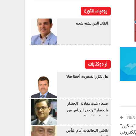
يوميات الثورة
القائد الذي يشبه شعبه
آراء وكتابات
هل تكرّر السعودية أخطاءها؟
صنعاء تثبت معادلة “الحصار
بالحصار” وتحذر الرياض من
“عسكرة البحر”
NEX
 “تمكين”
تلاشي التحالفات أمام البأس
إلكتروني