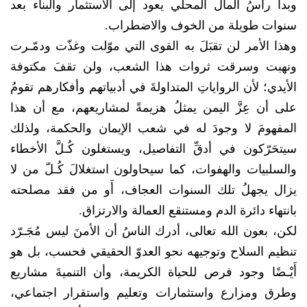
وبدأ رأسُ المال المحلي يعود إلى الاستثمار والبناء بعد
سنوات طويلة من الخوف والاضطراب.
وهذا الأمر لن تقبَلَ به القوى التي موّلت وغذّت ودمّـرت
ونهبت وسرقت ثروات هذا الشعب، ولن تقفَ مكتوفة
الأيدي؛ لأن الرواياتِ المتداولةَ في أدبياتهم وأفكارهم تقومُ
على أن عِزَّ اليمن يمثلُ هزيمةً لمشاريعهم، مع أن هذا
المفهومَ لا وجودَ له في شعب الإيمان والحكمة، ولذلك
سيتحَرّكون في أدقِّ التفاصيل، ويستغلون كُـلَّ الأخطاء
والسلبيات والهفوات، كما سيحاولون استغلالَ كُـلّ من لا
يزال يجهلُ تلك السنوات العجاف، أَو من فقد مصلحته
بانتهاء دائرة الدم ومستنقع العمالة والارتزاق.
لكن، بعون الله تعالى، أدرك الناسُ أن الأمنَ ليس مُجَـرّد
تنظيم السلاح وتوجيهه نحو العدوّ الحقيقي فحسب، بل هو
أَيْـضًا وجود فرص للحياة الكريمة، وأن التنميةَ مشاريع
وطرق ومزارع واستثمارات وتعليم واستقرار اجتماعي،