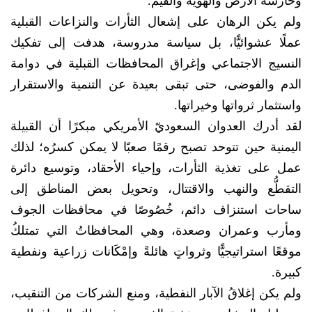
وحارسة الأرض والهُوية والقيم.
ولم يكن الرهان على إشعال الثأرات والنزاعات القبلية
عملًا عشوائيًّا، بل سياسة مدروسة، هدفت إلى تفكيك
النسيج الاجتماعي وإغراق المحافظات القبلية في دوامة
الدم والفوضى، حتى تبقى بعيدة عن التنمية والاستقرار
واستثمار ثرواتها وخيراتها.
لقد أدرك العدوان السعوديّ الأمريكي مبكرًا أن القبيلة
اليمنية حين تتوحد تصبح رقمًا صعبًا لا يمكن كسرُه؛ لذلك
عمل على تغذية الثأرات، وإحياء الأحقاد، وتوسيع دائرة
التقطُّع والنهب والاقتتال، وتحويل بعض المناطق إلى
ساحات استنزاف دائم، خُصُوصًا في محافظات الجوف
ومأرب وعمران وصعدة، وهي المحافظاتُ التي تمتلكُ
موقعًا استراتيجيًّا وثرواتٍ هائلةً وإمْكَانات زراعية ونفطية
كبيرة.
ولم يكن إغلاقُ الآبار النفطية، ومنع الشركات من التنقيب،