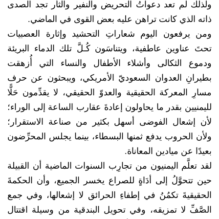
ولذلك لم تعد دعواتُ التحريض والنفير والثأر تجد الصدى
ذاته الذي كانت تراهن عليه بعض القوى في الماضي.
ومن يرفعون اليوم شعاراتِ التحشيد وإثارة العصبيات
تحتَ عناوين عاطفية، ويتناسَون كُـلَّ تلك الدماء البريئة
ودموع الثكالى وأشلاء الأطفال والنساء التي أُزهقت
بطيرانِ العدوان السعوديّ الأمريكي، ويبحثون عن حرف
مسارِ المعركة الحقيقية والعدوّ الحقيقي، لا يقدِّمون حَلًّا
لليمنيين بقدر ما يحاولون إعادةَ عقارب الساعة إلى الوراء؛
لأن إشعال الفوضى أسهل بكثير من صناعة الاستقرار؛
ولأن الحروب يدفع ثمنها البسطاء، بينما يجلس المحرِّضون
بعيدًا عن ميادين المعاناة.
لقد تعلَّم اليمنيون من تجارِب السنوات الماضية أن القبيلة
حين تتحوَّلُ إلى أدَاةٍ للصراع يخسر الجميع، وأن الحكمةَ
الحقيقيةَ تكمُنُ في إطفاءِ الحرائق لا إشعالها، وفي جمع
الصَّفِّ لا تمزيقه، وفي تحويل البندقية من وسيلة اقتتال