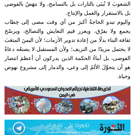
الشعوبَ لا تُبنَى بالثارات بل بالتسامح، ولا تنهَضُ بالفوضى
بل بالاستقرار والعمل والإنتاج.
واليوم تبدو الحاجةُ أكبرَ من أي وقت مضى إلى خِطاب
يجمع ولا يفرّق، ويعزز قيم التعايش والتصالح، ويرسّخ
ثقافة البناء بدلًا من إعادة تدوير الأزمات؛ لأن اليمنَ المتعَبَ
لا يحتمل مزيدًا من النزيف؛ ولأن المستقبل لا يصنعُه دعاةُ
الفوضى، بل أبناءُ الحكمة الذين يدركون أن أعظمَ انتصار
هو أن يتحوَّلَ الألمُ إلى وعي، والدمار إلى مشروع نهوض
وحياة.