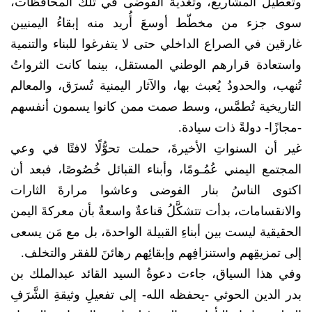
وتعطيل المشاريع، وتغذية الفوضى في تلك المحافظات،
سوى جزء من مخطّط أوسعَ أُريد منه إبقاءُ اليمنيين
غارقين في الصراع الداخلي حتى لا يتفرغوا للبناء والتنمية
واستعادة قرارهم الوطني المستقل، بينما كانت الثرواتُ
تُنهب، والحدودُ يُعبث بها، والآثار اليمنية تُسرَق، والمعالم
التاريخية تُطمَّس، وسط صمت ممن كانوا يسمون أنفسهم
-مجازًا- دولةً ذات سيادة.
غير أن السنواتِ الأخيرةَ، حملت تحوُّلًا لافتًا في وعي
المجتمع اليمني عُمُـومًا، وأبناء القبائل خُصُوصًا، فبعد أن
اكتوى الناسُ بنار الفوضى وعاشوا مرارةَ الثارات
والانقسامات، بدأت تتشكَّلُ قناعةٌ واسعةٌ بأن معركةَ اليمن
الحقيقية ليست بين أبناءِ القبيلة الواحدة، بل مع مَن يسعى
إلى تمزيقِهم واستنزافِهم وإبقائِهم رهائنَ للفقر والتخلف.
وفي هذا السياق، جاءت دعوةُ السيد القائد عبدالملك بن
بدر الدين الحوثي -يحفظه الله- إلى تفعيلِ وثيقةِ الشَّرَفِ