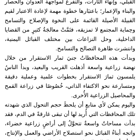
القبلي، وإنهاء الثأرات، والتفرغ لمواجهة العدوان والحصار
والبناء والإعمار؛ باعتبَارها خطوة مهمة لإعادة الاعتبار لقيم
القبيلة الأصيلة القائمة على النخوة والإصلاح والتسامح
وحِماية المجتمع لا تمزيقه، فتَمَّتْ معالجَةُ كثيرٍ من القضايا
الداخلية، وحل النزاعات بين مختلف القبائل اليمنية،
وانتشرت ظاهرة التصالح والتسامح.
وبدأت هذه المحافظاتُ جنيَ ثمار الاستقرار من خلال
نهضة زراعية واسعة أذهلت القريب والبعيد، وبدأ الناسُ
يلمسون ثمارَ الاستقرار بخطوات علمية وعملية دقيقة
ومتسارعة نحو الاكتفاء الذاتي، خُصُوصًا في زراعة القمح
والمحاصيل الزراعية الأُخرى.
واليوم يمكن لأي متابع أن يلحظَ حجم التحول الذي شهدته
تلك المحافظات التي أُريد لها أن تبقى غارقةً في الدم، فقد
بدأت مساحاتٌ واسعةٌ تتحوَّلُ إلى أراضٍ زراعية خضراء،
واتجه أبناءُ القبائل نحو استصلاح الأراضي والعمل والإنتاج،