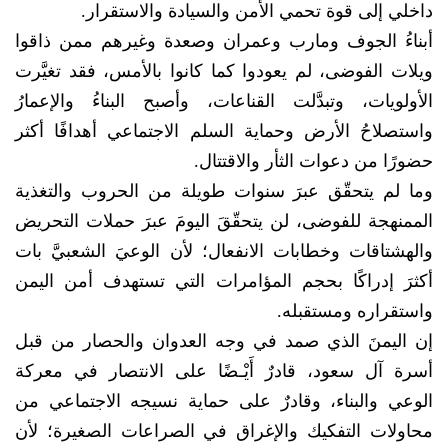
داخلي إلى قوة تحمي الأمن والسيادة والاستقرار.
أبناءُ الجوف ومارب وعمران وصعدة وغيرهم ممن ذاقوا
ويلات الفوضى، لم يعودوا كما كانوا بالأمس، فقد تغيَّرت
الأولويات، وتبدَّلت القناعات، وأصبح البناءُ والإعمارُ
واستصلاحُ الأرض وحماية السلم الاجتماعي أهدافًا أكثر
حضورًا من دعوات الثأر والاقتتال.
وما لم يتحقّق عبرَ سنوات طويلة من الحروب والتغذية
الممنهجة للفوضى، لن يتحقّقَ اليومَ عبرَ حملات التحريض
والهشتاقات وخطابات الانفعال؛ لأن الوعيَ الشعبيَّ بات
أكثرَ إدراكًا بحجم المؤامرات التي تستهدف أمن اليمن
واستقراره ومستقبله.
إن اليمنَ الذي صمد في وجه العدوان والحصار من قبل
أسرة آل سعود، قادرٌ أَيْـضًا على الانتصار في معركة
الوعي والبناء، وقادرٌ على حماية نسيجه الاجتماعي من
محاولات التفكيك والإغراق في الصراعات الصغيرة؛ لأن