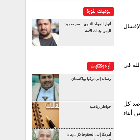
يوميات الثورة
أنوار المولد النبوي .. سر صمود
لإفشال
اليمن وثبات الأمة
آراء وكتابات
لله في
رسالة إلى تركيا وباكستان
رصد كل
خواطر رياضية
 أبناء
أمريكا إلى السقوط دُرْ ..رهان