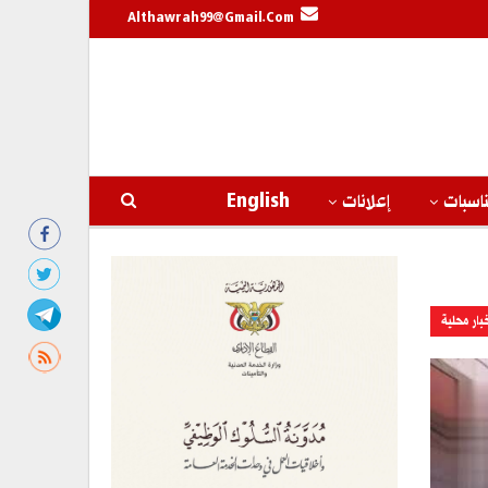
Althawrah99@gmail.com
اسبات
إعلانات
English
بار محلية