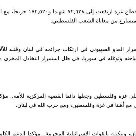
وأشار إلى أن حصيلة العدوان الإسرائيلي على قطاع غزة ارتفعت إلى ٦٢٨
 متسارع من معاناة الشعب الفلسطيني.
مرار العدو الصهيوني في ارتكاب جرائمه في لبنان وقتله للآ
استباحته وتوغله في سوريا، في ظل استمرار التخاذل المخزي 
ى غزة وفلسطين وجعلها دائما القضية المركزية للأمة.. مؤكدا
ي مع أهلنا في غزة وفلسطين، ومع حزب الله في لبنان.
، وتنكيله بالقوات الإسرائيلية المجرمة.. مؤكدا الدعم الكام