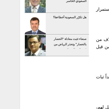
السعودي الخاسر
٧٢, شهيدا و١٧٢,٥٢٠ جريحا، مع استمرار
هل تكرّر السعودية أخطاءها؟
لاف من
صنعاء تثبت معادلة “الحصار
بالحصار” وتحذر الرياض من
من قبل
“عسكرة البحر”
ً ثبات
ل لهم،