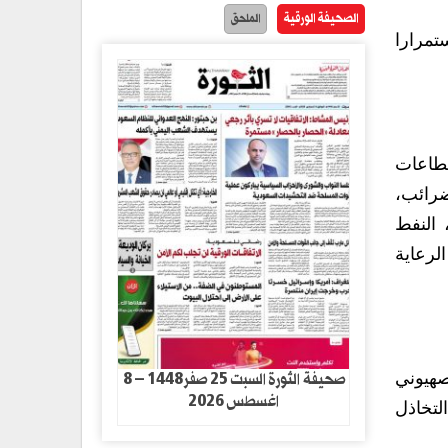
الصحيفة الورقية
الملحق
تمرارا
قطاعات
لضرائب،
 النفط
لرعاية
صحيفة الثورة السبت 25 صفر1448 – 8
صهيوني
اغسطس 2026
لتخاذل