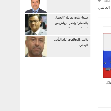
NEX
العالمي
صنعاء تثبت معادلة “الحصار
بالحصار” وتحذر الرياض من
“عسكرة البحر”
تلاشي التحالفات أمام البأس
اليماني
لال