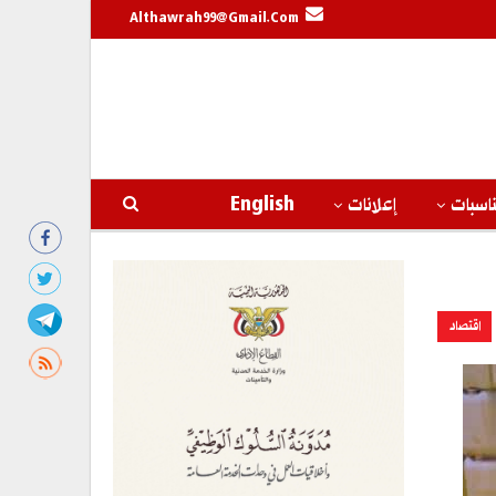
Althawrah99@gmail.com
اسبات
إعلانات
English
اقتصاد