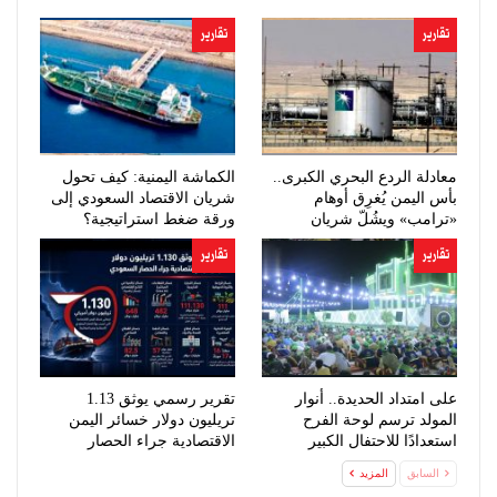
تقارير
تقارير
معادلة الردع البحري الكبرى..
الكماشة اليمنية: كيف تحول
بأس اليمن يُغرِق أوهام
شريان الاقتصاد السعودي إلى
«ترامب» ويشُلّ شريان
ورقة ضغط استراتيجية؟
النفط…
تقارير
تقارير
على امتداد الحديدة.. أنوار
تقرير رسمي يوثق 1.13
المولد ترسم لوحة الفرح
تريليون دولار خسائر اليمن
استعدادًا للاحتفال الكبير
الاقتصادية جراء الحصار
السعودي
السابق
المزيد