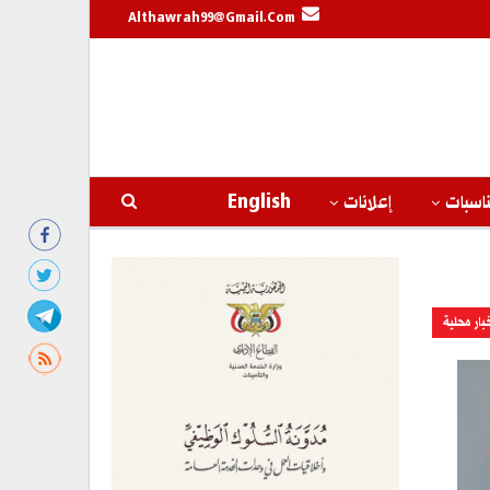
Althawrah99@gmail.com
اسبات
إعلانات
English
بار محلية