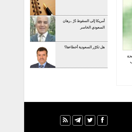
أمريكا إلى السقوط دُرْ ..رهان
السعودي الخاسر
هل تكرّر السعودية أخطاءها؟
حة
ب