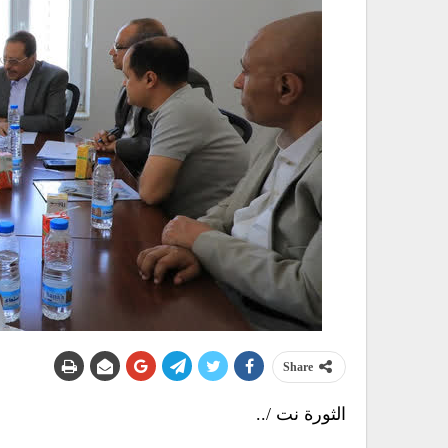
Share
الثورة نت /..