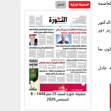
العاصمة
الصحيفة الورقية
الملحق
لدكتور
يز دور
ون بما
ة عادل
صحيفة الثورة السبت 25 صفر1448 – 8
اغسطس 2026