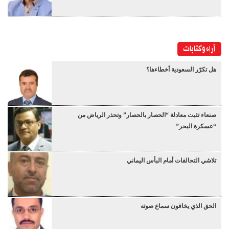
آراء وكتابات
هل تكرّر السعودية أخطاءها؟
صنعاء تثبت معادلة “الحصار بالحصار” وتحذر الرياض من
“عسكرة البحر”
تلاشي التحالفات أمام البأس اليماني
الحق الذي يخافون سماع صوته