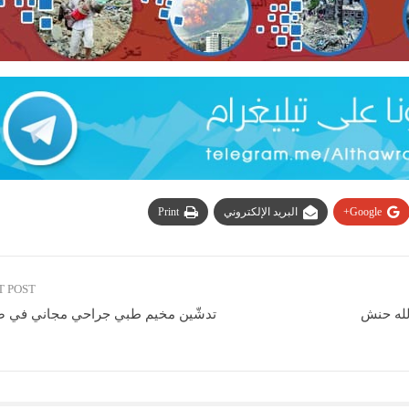
Google+
البريد الإلكتروني
Print
T POST
لله حنش
تدشّين مخيم طبي جراحي مجاني في صا