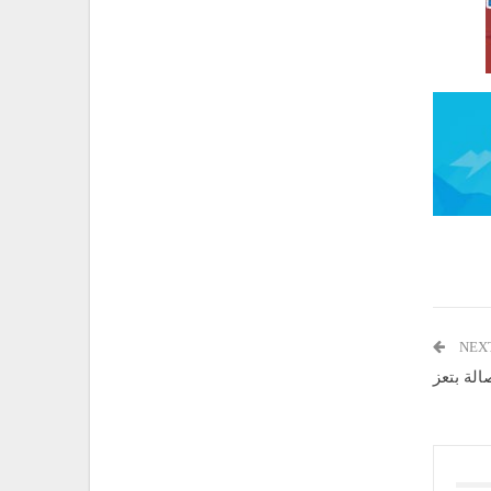
NEX
لة بتعز