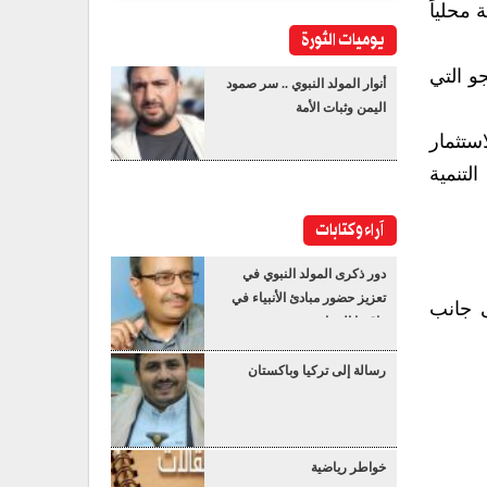
 محلياً
يوميات الثورة
 على فاكهة المانجو التي
أنوار المولد النبوي .. سر صمود
اليمن وثبات الأمة
ستثمار
لتنمية
آراء وكتابات
دور ذكرى المولد النبوي في
تعزيز حضور مبادئ الأنبياء في
ى جانب
واقعنا المعاصر
رسالة إلى تركيا وباكستان
خواطر رياضية