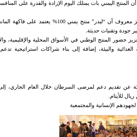
 المنتج اليمني بات يمتلك اليوم الإرادة والقدرة على المنافسة
بدوره، أوضح المدير التنفيذي للشركة محمد فائز معروف أن “ليدر” منتج يمني 100% يعتمد
ر جودة وتقنيات حديثة.
ز حضور المنتج الوطني في الأسواق المحلية والإقليمية، والا
 الغذائية والبيئة، إضافة إلى بناء شراكات استراتيجية تدعم ا
كة عن تقديم دعم لمرضى السرطان خلال العام الجاري، إل
ال للأيتام.
جهودهم الإنسانية والمجتمعية