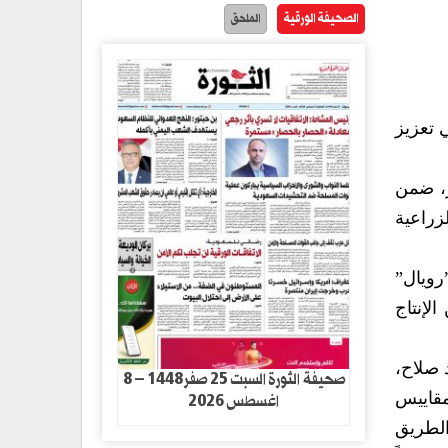
الصحيفة الورقية
الملحق
 تعزيز
ر، ضمن
زراعية
رويال”
لإنتاج
 صلاح،
صحيفة الثورة السبت 25 صفر1448 – 8
اغسطس 2026
مقاييس
الطريق