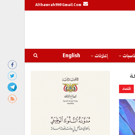
Althawrah99@gmail.com
اسبات
إعلانات
English
ة
اقتصاد