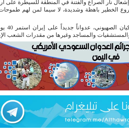
شعال نار الصراع والفتنة في المنطقة للسيطرة على أر
شروع الخطير باهظة وشديدة، لا سيما لمن لهم طموحات
وفي 28 فبراير الماضي، بدأت أمري
المستشفيات والمساجد وغيرها من مقدرات الشعب الإي