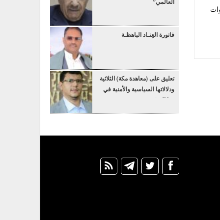
العالمي”
وات
فاتورة العِنـاد الباهظـة
تعليق على (معاهدة مكة) الثلاثية
ودلالاتها السياسية والأمنية في
هذا التوقيت