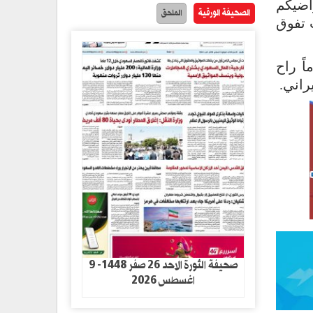
اضيكم
الصحيفة الورقية
الملحق
 تفوق
كا والكيان الصهيوني، عدواناً جديداً على إيران استمر 40 يوماً راح
راني.
صحيفة الثورة الاحد 26 صفر 1448- 9
اغسطس 2026