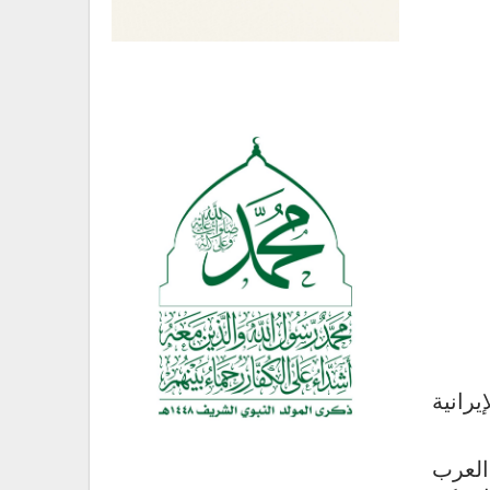
رانية
العرب