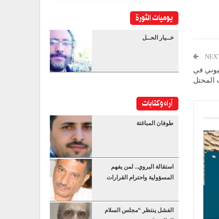
يوميات الثورة
خــيار الحــل
NEX
هيوني في
 المحتل
آراء وكتابات
طوفان المباغتة
استقالة البروي.. لمن يفهم
المسؤولية واحترام القرارات
الفشل ينتظر “مجلس السلام