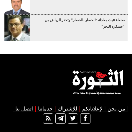
صنعاء تثبت معادلة “الحصار بالحصار” وتحذر الرياض من
“عسكرة البحر”
من نحن
لإعلاناتكم
للإشتراك
خدماتنا
اتصل بنا