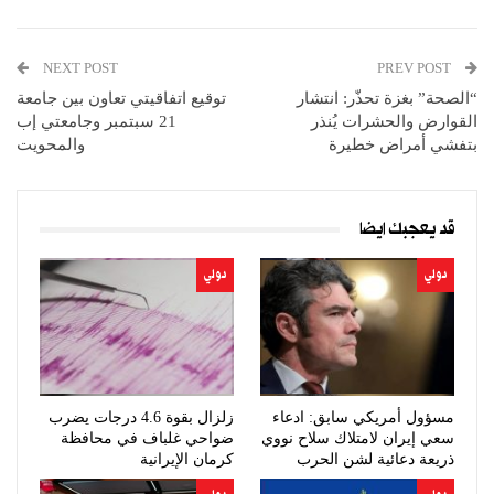
NEXT POST
PREV POST
“الصحة” بغزة تحذّر: انتشار
توقيع اتفاقيتي تعاون بين جامعة
القوارض والحشرات يُنذر
21 سبتمبر وجامعتي إب
بتفشي أمراض خطيرة
والمحويت
قد يعجبك ايضا
دولي
دولي
مسؤول أمريكي سابق: ادعاء
زلزال بقوة 4.6 درجات يضرب
سعي إيران لامتلاك سلاح نووي
ضواحي غلباف في محافظة
ذريعة دعائية لشن الحرب
كرمان الإيرانية