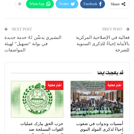
WhatsApp
Twitter
Facebook
Share
NEXT POST
PREV POST
فعالية في الإصلاحية المركزية
البشيري يدشّن 42 خدمة جديدة
بالأمانة إحياءً للذكرى السنوية
في بوابة “تسهيل” لهيئة
للصرخة
المواصفات
قد يعجبك ايضا
اخبار محلية
اخبار محلية
أمسيات وندوات في شعوب
حزب الحق يبارك عمليات
إحياءً لذكرى المولد النبوي
القوات المسلحة ضد