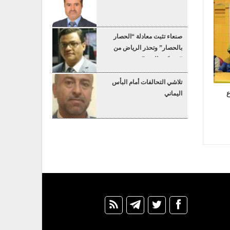
صنعاء تثبت معادلة “الحصار
بالحصار” وتحذر الرياض من
“عسكرة البحر”
تلاشي التحالفات أمام البأس
ع
اليماني