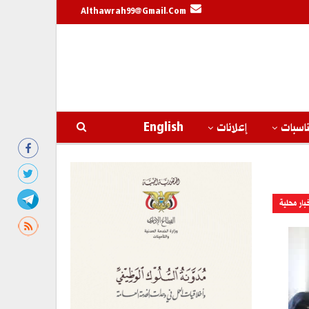
Althawrah99@gmail.com
اسبات
إعلانات
English
بار محلية