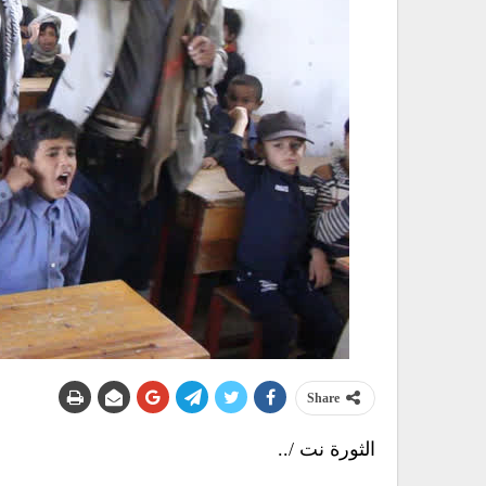
Share
الثورة نت /..