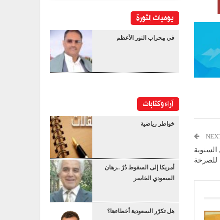
يوميات الثورة
في مِحراب النور الأعظم
آراء وكتابات
خواطر رياضية
NEX
 السنوية
للصرخة
أمريكا إلى السقوط دُرْ ..رهان
السعودي الخاسر
هل تكرّر السعودية أخطاءها؟